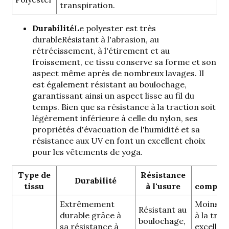
transpiration.
Durabilité
Le polyester est
très
durable
Résistant à l'abrasion, au
rétrécissement, à l'étirement et au
froissement, ce tissu conserve sa forme et son
aspect même après de nombreux lavages. Il
est également résistant au boulochage,
garantissant ainsi un aspect lisse au fil du
temps. Bien que sa résistance à la traction soit
légèrement inférieure à celle du nylon, ses
propriétés d'évacuation de l'humidité et sa
résistance aux UV en font un excellent choix
pour les vêtements de yoga.
Type de
Résistance
No
Durabilité
tissu
à l'usure
complém
Extrêmement
Moins ré
Résistant au
durable grâce à
à la trac
boulochage,
sa résistance à
excellen