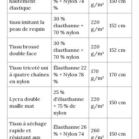
hautement
% + Nylon 74
150 cm
g/m²
élastique
%
30 %
tissu imitant la
220
élasthanne +
152 cm
peau de requin
g/m²
70 % nylon
30 %
Tissu brossé
220
élasthanne +
152 cm
double face
g/m²
70 % nylon
Tissu tricoté uni
Élasthanne 22
170
à quatre chaînes
% + Nylon 78
170 cm
g/m²
en nylon
%
25 %
Lycra double
d'élasthanne
220
150 cm
maille mat
+ 75 % de
g/m²
nylon
Tissu à séchage
Élasthanne 26
rapide et
260
% + Nylon 74
150 cm
résistant aux
g/m²