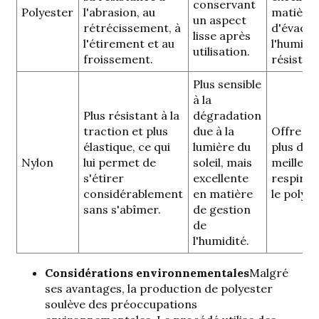
conservant
Polyester
l'abrasion, au
matière
un aspect
rétrécissement, à
d'évacua
lisse après
l'étirement et au
l'humidit
utilisation.
froissement.
résistan
Plus sensible
à la
Plus résistant à la
dégradation
traction et plus
due à la
Offre un
élastique, ce qui
lumière du
plus dou
Nylon
lui permet de
soleil, mais
meilleur
s'étirer
excellente
respirabi
considérablement
en matière
le polyes
sans s'abîmer.
de gestion
de
l'humidité.
Considérations environnementales
Malgré
ses avantages, la production de polyester
soulève des préoccupations