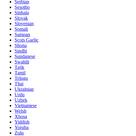
Serbian
Sesotho
Sinhala
Slovak
Slovenian
Somali
Samoan
Scots Gaelic
Shona
Sindhi
Sundanese
Swahili
Tajik
Tamil
Telugu
Thai
Ukrainian
Urdu
Uzbek
Vietnamese
Welsh
Xhosa
Yiddish
Yoruba
Zulu