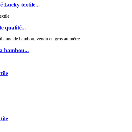
 Lucky textile...
e qualité...
ra bambou...
tile
tile