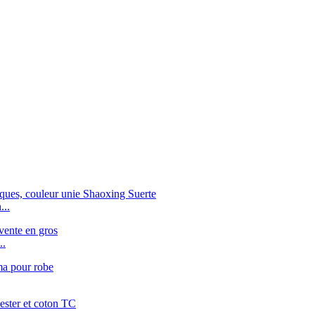
...
..