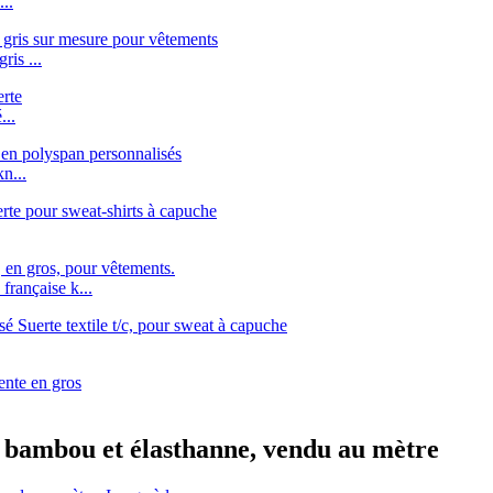
..
ris ...
...
n...
française k...
n, bambou et élasthanne, vendu au mètre