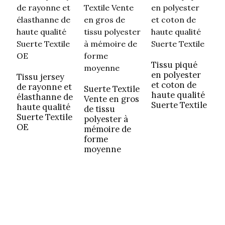
Tissu piqué
en polyester
Tissu jersey
et coton de
de rayonne et
Suerte Textile
haute qualité
élasthanne de
Vente en gros
T
Suerte Textile
haute qualité
de tissu
m
Suerte Textile
polyester à
p
OE
mémoire de
m
forme
e
moyenne
d
T
v