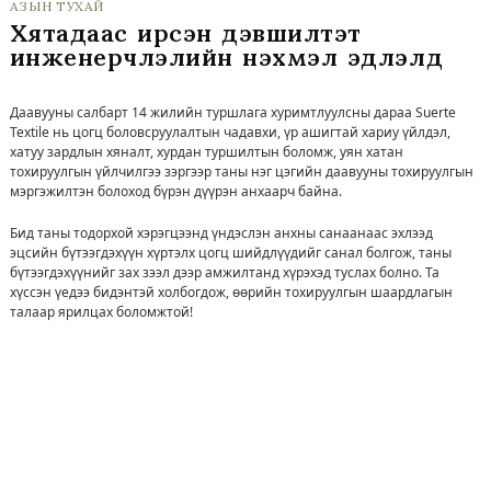
АЗЫН ТУХАЙ
Хятадаас ирсэн дэвшилтэт
инженерчлэлийн нэхмэл эдлэлүүд
Даавууны салбарт 14 жилийн туршлага хуримтлуулсны дараа Suerte
Textile нь цогц боловсруулалтын чадавхи, үр ашигтай хариу үйлдэл,
хатуу зардлын хяналт, хурдан туршилтын боломж, уян хатан
тохируулгын үйлчилгээ зэргээр таны нэг цэгийн даавууны тохируулгын
мэргэжилтэн болоход бүрэн дүүрэн анхаарч байна.
Бид таны тодорхой хэрэгцээнд үндэслэн анхны санаанаас эхлээд
эцсийн бүтээгдэхүүн хүртэлх цогц шийдлүүдийг санал болгож, таны
бүтээгдэхүүнийг зах зээл дээр амжилтанд хүрэхэд туслах болно. Та
хүссэн үедээ бидэнтэй холбогдож, өөрийн тохируулгын шаардлагын
талаар ярилцах боломжтой!