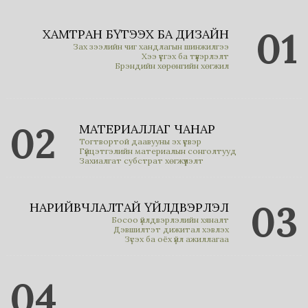
01
ХАМТРАН БҮТЭЭХ БА ДИЗАЙН
Зах зээлийн чиг хандлагын шинжилгээ
Хээ үүсгэх ба түүвэрлэлт
Брэндийн хөрөнгийн хөгжил
02
МАТЕРИАЛЛАГ ЧАНАР
Тогтвортой даавууны эх үүсвэр
Гүйцэтгэлийн материалын сонголтууд
Захиалгат субстрат хөгжүүлэлт
03
НАРИЙВЧЛАЛТАЙ ҮЙЛДВЭРЛЭЛ
Босоо үйлдвэрлэлийн хяналт
Дэвшилтэт дижитал хэвлэх
Зүсэх ба оёх үйл ажиллагаа
04