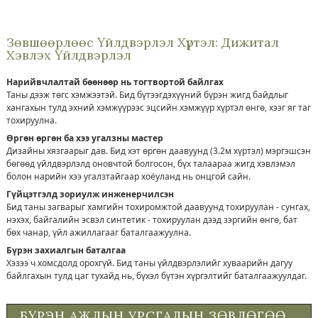
Зөвшөөрлөөс Үйлдвэрлэл Хүртэл: Дижитал
Хэвлэх Үйлдвэрлэл
Нарийвчлалтай бөөнөөр нь тогтвортой байлгах
Таны дээж төгс хэмжээтэй. Бид бүтээгдэхүүний бүрэн жигд байдлыг
хангахын тулд эхний хэмжүүрээс эцсийн хэмжүүр хүртэл өнгө, хээг яг таг
тохируулна.
Өргөн өргөн ба хээ угалзны мастер
Дизайны хязгаарыг дав. Бид хэт өргөн даавуунд (3.2м хүртэл) мэргэшсэн
бөгөөд үйлдвэрлэлд оновчтой болгосон, бүх талаараа жигд хэвлэмэл
болон нарийн хээ угалзтайгаар хоёуланд нь онцгой сайн.
Гүйцэтгэлд зориулж инженерчилсэн
Бид таны загварыг хамгийн тохиромжтой даавуунд тохируулан - сунгах,
нэхэх, байгалийн эсвэл синтетик - тохируулан дээд зэргийн өнгө, бат
бөх чанар, үйл ажиллагааг баталгаажуулна.
Бүрэн захиалгын баталгаа
Хэзээ ч хомсдолд орохгүй. Бид таны үйлдвэрлэлийг хуваарийн дагуу
байлгахын тулд цаг тухайд нь, бүхэл бүтэн хүргэлтийг баталгаажуулдаг.
БҮРЭН АЖЛЫН УРСГАЛЫН ЗӨВЛӨГӨӨ