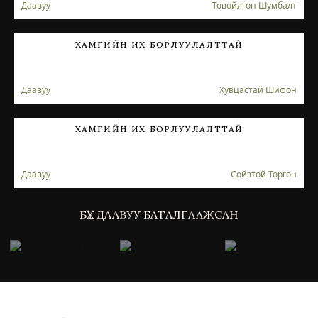
Даавуу
Товойлгон Шумбалт
ХАМГИЙН ИХ БОРЛУУЛАЛТТАЙ
Даавуу
Хувцастай Шифон
ХАМГИЙН ИХ БОРЛУУЛАЛТТАЙ
Даавуу
Сойзтой Торгон
.
БҮХ ДААВУУ БАТАЛГААЖСАН