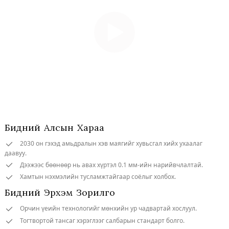
Бидний Алсын Хараа
2030 он гэхэд амьдралын хэв маягийг хувьсгал хийх ухаалаг
даавуу.
Дээжээс бөөнөөр нь авах хүртэл 0.1 мм-ийн нарийвчлалтай.
Хамтын нэхмэлийн тусламжтайгаар соёлыг холбох.
Бидний Эрхэм Зорилго
Орчин үеийн технологийг мөнхийн ур чадвартай хослуул.
Тогтвортой тансаг хэрэглээг салбарын стандарт болго.