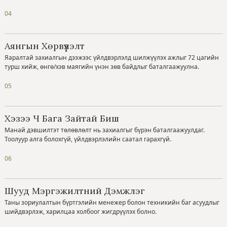
04
Аянгын Хөрвүүлэлт
Яаралтай захиалгын дээжээс үйлдвэрлэлд шилжүүлэх ажлыг 72 цагийн
турш хийж, өнгө/хэв маягийн үнэн зөв байдлыг баталгаажуулна.
05
Хэзээ Ч Бага Зайтай Биш
Манай дэвшилтэт төлөвлөлт нь захиалгыг бүрэн баталгаажуулдаг.
Тоолуур алга болохгүй, үйлдвэрлэлийн саатал гарахгүй.
06
Шууд Мэргэжилтний Дэмжлэг
Таны зориулалтын бүртгэлийн менежер болон техникийн баг асуудлыг
шийдвэрлэж, харилцаа холбоог жигдрүүлэх болно.