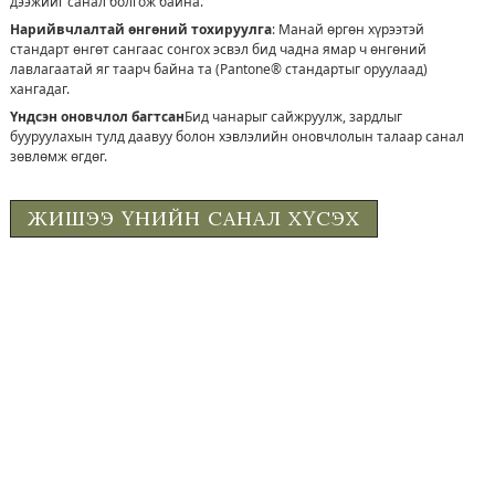
дээжийг санал болгож байна.
Нарийвчлалтай өнгөний тохируулга
: Манай өргөн хүрээтэй
стандарт өнгөт сангаас сонгох эсвэл бид чадна
ямар ч өнгөний
лавлагаатай яг таарч байна
та (Pantone® стандартыг оруулаад)
хангадаг.
Үндсэн оновчлол багтсан
Бид чанарыг сайжруулж, зардлыг
бууруулахын тулд даавуу болон хэвлэлийн оновчлолын талаар санал
зөвлөмж өгдөг.
ЖИШЭЭ ҮНИЙН САНАЛ ХҮСЭХ