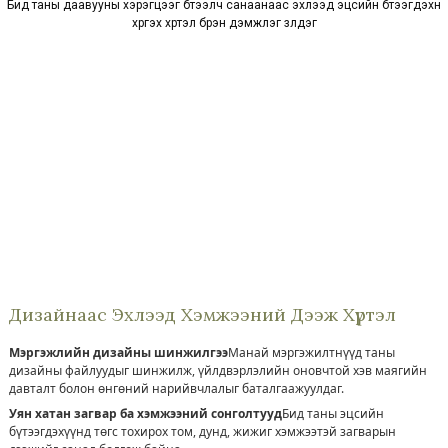
Бид таны даавууны хэрэгцээг бүтээлч санаанаас эхлээд эцсийн бүтээгдэхүүн
хүргэх хүртэл бүрэн дэмжлэг үзүүлдэг
Дизайнаас Эхлээд Хэмжээний Дээж Хүртэл
Мэргэжлийн дизайны шинжилгээ
Манай мэргэжилтнүүд таны
дизайны файлуудыг шинжилж, үйлдвэрлэлийн оновчтой хэв маягийн
давталт болон өнгөний нарийвчлалыг баталгаажуулдаг.
Уян хатан загвар ба хэмжээний сонголтууд
Бид таны эцсийн
бүтээгдэхүүнд төгс тохирох том, дунд, жижиг хэмжээтэй загварын