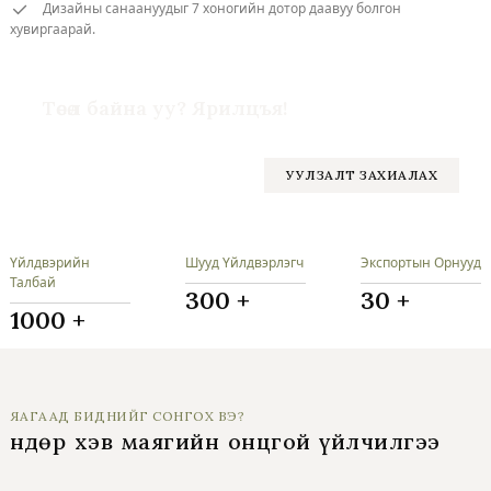
Дизайны санаануудыг 7 хоногийн дотор даавуу болгон
хувиргаарай.
Төсөл байна уу? Ярилцъя!
УУЛЗАЛТ ЗАХИАЛАХ
Үйлдвэрийн
Шууд Үйлдвэрлэгч
Экспортын Орнууд
Талбай
300
+
30
+
1000
+
ЯАГААД БИДНИЙГ СОНГОХ ВЭ?
Өндөр хэв маягийн онцгой үйлчилгээ