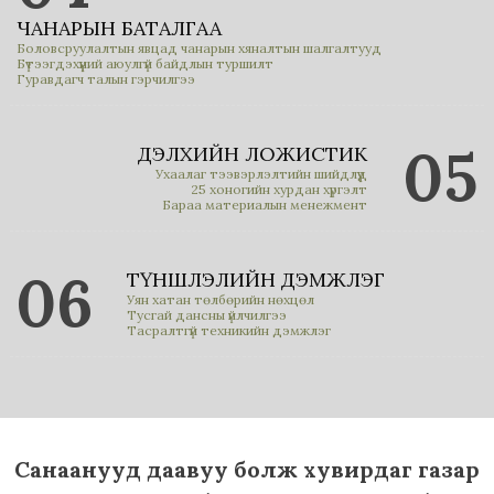
ЧАНАРЫН БАТАЛГАА
Боловсруулалтын явцад чанарын хяналтын шалгалтууд
Бүтээгдэхүүний аюулгүй байдлын туршилт
Гуравдагч талын гэрчилгээ
05
ДЭЛХИЙН ЛОЖИСТИК
Ухаалаг тээвэрлэлтийн шийдлүүд
25 хоногийн хурдан хүргэлт
Бараа материалын менежмент
06
ТҮНШЛЭЛИЙН ДЭМЖЛЭГ
Уян хатан төлбөрийн нөхцөл
Тусгай дансны үйлчилгээ
Тасралтгүй техникийн дэмжлэг
Санаанууд даавуу болж хувирдаг газар