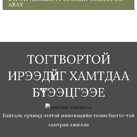
АВАХ
ТОГТВОРТОЙ
ИРЭЭДҮЙГ ХАМТДАА
БҮТЭЭЦГЭЭЕ
Байгаль орчинд ээлтэй инновацийн төлөө Suerte-тэй
хамтран ажилла