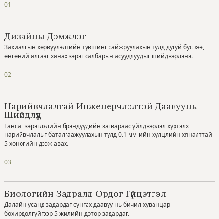
01
Дизайны Дэмжлэг
Захиалгын хөрвүүлэлтийн түвшинг сайжруулахын тулд дугуй бус хээ,
өнгөний ялгааг хянах зэрэг салбарын асуудлуудыг шийдвэрлэнэ.
02
Нарийвчлалтай Инженерчлэлтэй Даавууны
Шийдлүүд
Тансаг зэрэглэлийн брэндүүдийн загвараас үйлдвэрлэл хүртэлх
нарийвчлалыг баталгаажуулахын тулд 0.1 мм-ийн хүлцлийн хяналттай
5 хоногийн дээж авах.
03
Биологийн Задралд Ордог Гүйцэтгэл
Далайн усанд задардаг сунгах даавуу нь бичил хуванцар
бохирдолгүйгээр 5 жилийн дотор задардаг.