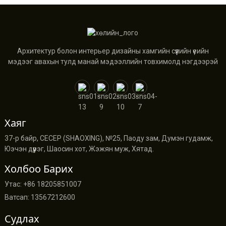
Архитектур болон интерьер дизайны хамгийн сүүлийн үеийн
мэдээг авахын тулд манай мэдээллийн товхимолд нэгдээрэй
Хаяг
37-р байр, CECEP (SHAOXING), №25, Паоду зам, Думэн гудамж,
Юэчэн дүүрэг, Шаосин хот, Жэжян муж, Хятад.
Холбоо Барих
Утас: +86 18205851007
Ватсап: 13567212600
Судлах