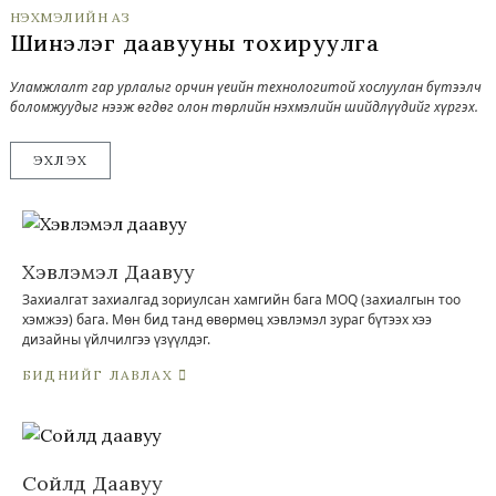
НЭХМЭЛИЙН АЗ
Шинэлэг даавууны тохируулга
Уламжлалт гар урлалыг орчин үеийн технологитой хослуулан бүтээлч
боломжуудыг нээж өгдөг олон төрлийн нэхмэлийн шийдлүүдийг хүргэх.
ЭХЛЭХ
Хэвлэмэл Даавуу
Захиалгат захиалгад зориулсан хамгийн бага MOQ (захиалгын тоо
хэмжээ) бага. Мөн бид танд өвөрмөц хэвлэмэл зураг бүтээх хээ
дизайны үйлчилгээ үзүүлдэг.
БИДНИЙГ ЛАВЛАХ
Сойлд Даавуу