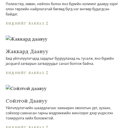
Полиэстер, хөвөн, нейлон болон янз бүрийн холимог даавуу зэрэг
олон төрлийн найрлагатай бөгөөд бүгд нэг өнгөөр ​​будагдсан
байдаг.
БИДНИЙГ ЛАВЛАХ
Жаккард Даавуу
Бид үйлчлүүлэгчдэд зардлыг бууруулахад нь тусалж, янз бүрийн
jacquard загварын загваруудыг санал болгож байна.
БИДНИЙГ ЛАВЛАХ
Сойзтой Даавуу
Үйлчлүүлэгчийн шаардлагаас хамааран овоолгын урт, зузаан,
сойзоор самнасан гарны мэдрэмжийн жин/зэрэг дээр үндэслэн
тохируулга хийх боломжтой.
БИДНИЙГ ЛАВЛАХ