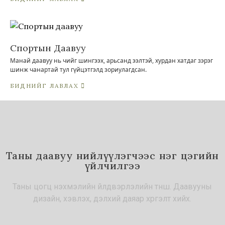
Спортын Даавуу
Манай даавуу нь чийг шингээх, арьсанд ээлтэй, хурдан хатдаг зэрэг
шинж чанартай тул гүйцэтгэлд зориулагдсан.
БИДНИЙГ ЛАВЛАХ
Таны даавуу нийлүүлэгчээс нэг цэгийн
үйлчилгээ
Таны цогц нэхмэлийн үйлдвэрлэлийн түнш. Даавууны
дизайн, хэвлэх, дэлхий даяар хүргэлт хийх.