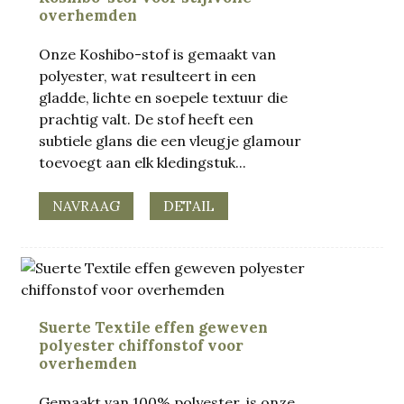
overhemden
Onze Koshibo-stof is gemaakt van
polyester, wat resulteert in een
gladde, lichte en soepele textuur die
prachtig valt. De stof heeft een
subtiele glans die een vleugje glamour
toevoegt aan elk kledingstuk...
NAVRAAG
DETAIL
.
Suerte Textile effen geweven
polyester chiffonstof voor
overhemden
Gemaakt van 100% polyester, is onze