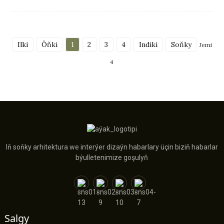
Ilki
Öňki
1
2
3
4
Indiki
Soňky
Jemi
4
Iň soňky arhitektura we interýer dizaýn habarlary üçin biziň habarlar
býulletenimize goşulyň
Salgy