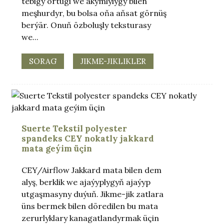
tebigy örtügi we akymlylygy bilen
meşhurdyr, bu bolsa oňa aňsat görnüş
berýär. Onuň özboluşly teksturasy
we...
SORAG
JIKME-JIKLIKLER
Suerte Tekstil polyester
spandeks CEY nokatly jakkard
mata geýim üçin
CEY/Airflow Jakkard mata bilen dem
alyş, berklik we ajaýyplygyň ajaýyp
utgaşmasyny duýuň. Jikme-jik zatlara
üns bermek bilen döredilen bu mata
zerurlyklary kanagatlandyrmak üçin