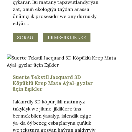
çykarar. Bu matany tapawutlandyrýan
zat, onuň ekologiýa taýdan arassa
önümçilik prosesidir we ony durnukly
edýär...
SORAG
JIKME-JIKLIKLER
Suerte Tekstil Jacquard 3D
Köpüklü Krep Mata Aýal-gyzlar
üçin Eşikler
Jakkardly 3D köpürjikli matamyz
takyklyk we jikme-jikliklere üns
bermek bilen ýasalyp, islendik eşige
ýa-da öý bezeg esbaplaryna çuňluk
we tekstura goşýan haýran galdyryjy