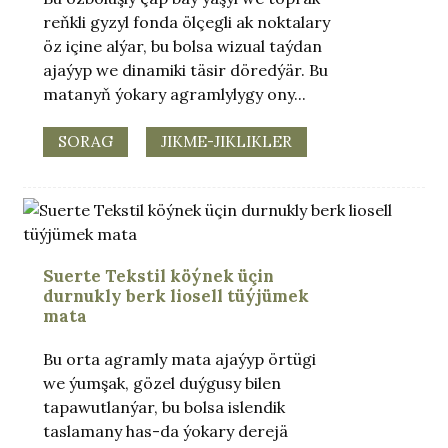
reňkli gyzyl fonda ölçegli ak noktalary
öz içine alýar, bu bolsa wizual taýdan
ajaýyp we dinamiki täsir döredýär. Bu
matanyň ýokary agramlylygy ony...
SORAG
JIKME-JIKLIKLER
Suerte Tekstil köýnek üçin
durnukly berk liosell tüýjümek
mata
Bu orta agramly mata ajaýyp örtügi
we ýumşak, gözel duýgusy bilen
tapawutlanýar, bu bolsa islendik
taslamany has-da ýokary derejä