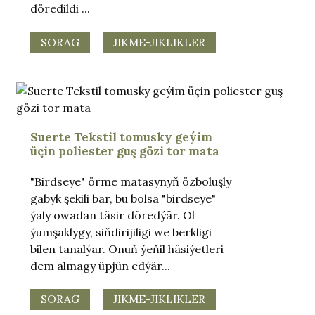
döredildi ...
SORAG
JIKME-JIKLIKLER
Suerte Tekstil tomusky geýim
üçin poliester guş gözi tor mata
"Birdseye" örme matasynyň özboluşly
gabyk şekili bar, bu bolsa "birdseye"
ýaly owadan täsir döredýär. Ol
ýumşaklygy, siňdirijiligi we berkligi
bilen tanalýar. Onuň ýeňil häsiýetleri
dem almagy üpjün edýär...
SORAG
JIKME-JIKLIKLER