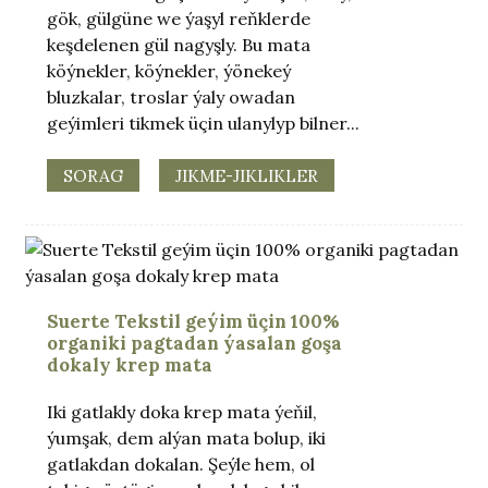
gök, gülgüne we ýaşyl reňklerde
keşdelenen gül nagyşly. Bu mata
köýnekler, köýnekler, ýönekeý
bluzkalar, troslar ýaly owadan
geýimleri tikmek üçin ulanylyp bilner...
SORAG
JIKME-JIKLIKLER
Suerte Tekstil geýim üçin 100%
organiki pagtadan ýasalan goşa
dokaly krep mata
Iki gatlakly doka krep mata ýeňil,
ýumşak, dem alýan mata bolup, iki
gatlakdan dokalan. Şeýle hem, ol