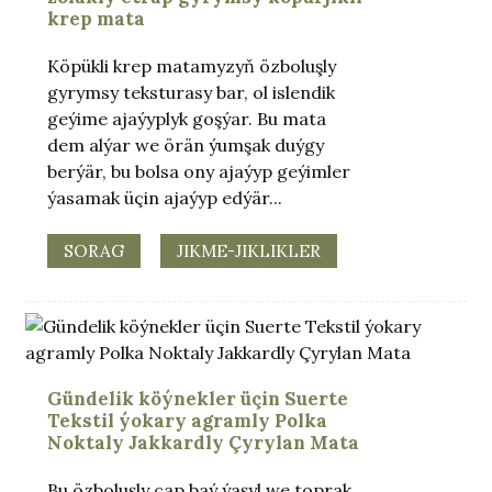
krep mata
Köpükli krep matamyzyň özboluşly
gyrymsy teksturasy bar, ol islendik
geýime ajaýyplyk goşýar. Bu mata
dem alýar we örän ýumşak duýgy
berýär, bu bolsa ony ajaýyp geýimler
ýasamak üçin ajaýyp edýär...
SORAG
JIKME-JIKLIKLER
.
Gündelik köýnekler üçin Suerte
Tekstil ýokary agramly Polka
Noktaly Jakkardly Çyrylan Mata
Bu özboluşly çap baý ýaşyl we toprak