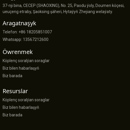
37-nji bina, CECEP (SHAOXING), No. 25, Paodu ýoly, Doumen köçesi,
ueuçeng etraby, Şaoksing şäheri, Hytaýyň Zhejiang welaýaty.
Aragatnaşyk
Telefon: +86 18205851007
Whatsapp: 13567212600
Öwrenmek
Köplenç soralýan soraglar
Biz bilen habarlaşyň
Biz barada
Resurslar
Köplenç soralýan soraglar
Biz bilen habarlaşyň
Biz barada