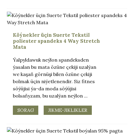
Köýnekler üçin Suerte Tekstil
poliester spandeks 4 Way Stretch
Mata
Ýalpyldawuk neýlon spandeksden
ýasalan bu mata özüne çekiji uzalýan
we kaşaň görnüşi bilen özüne çekiji
bolmak üçin niýetlenendir. Siz fitnes
söýüjisi ýa-da moda söýüjisi
bolsaňyzam, bu uzalýan neýlon ...
SORAG
JIKME-JIKLIKLER