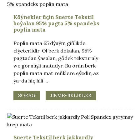
Köýnekler üçin Suerte Tekstil
boýalan 95% pagta 5% spandeks
poplin mata
Poplin mata 65 dýuým giňlikde
elýeterlidir. Ol berk dokalan, 95%
pagtadan ýasalan, gödek teksturaly
we görnüşli matadyr. Bu örän berk
poplin mata mat reňklere eýedir, az
ýa-da hiç hili ...
SORAG
JIKME-JIKLIKLER
Suerte Tekstil berk jakkardly