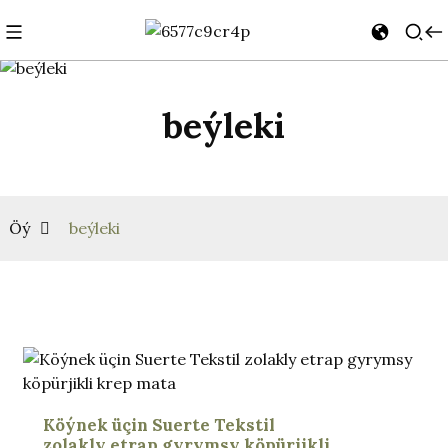
beýleki
Öý
beýleki
Köýnek üçin Suerte Tekstil
zolakly etrap gyrymsy köpürjikli