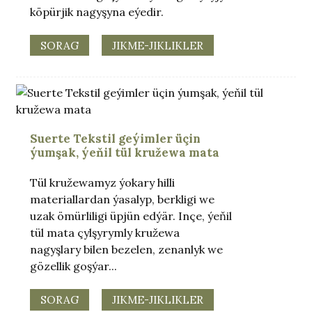
köpürjik nagyşyna eýedir.
SORAG
JIKME-JIKLIKLER
Suerte Tekstil geýimler üçin
ýumşak, ýeňil tül kružewa mata
Tül kružewamyz ýokary hilli
materiallardan ýasalyp, berkligi we
uzak ömürliligi üpjün edýär. Inçe, ýeňil
tül mata çylşyrymly kružewa
nagyşlary bilen bezelen, zenanlyk we
gözellik goşýar...
SORAG
JIKME-JIKLIKLER