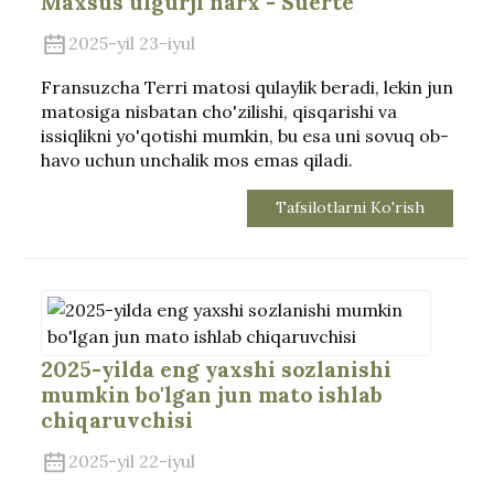
Maxsus ulgurji narx - Suerte
2025-yil 23-iyul
Fransuzcha Terri matosi qulaylik beradi, lekin jun
matosiga nisbatan cho'zilishi, qisqarishi va
issiqlikni yo'qotishi mumkin, bu esa uni sovuq ob-
havo uchun unchalik mos emas qiladi.
Tafsilotlarni Ko'rish
2025-yilda eng yaxshi sozlanishi
mumkin bo'lgan jun mato ishlab
chiqaruvchisi
2025-yil 22-iyul