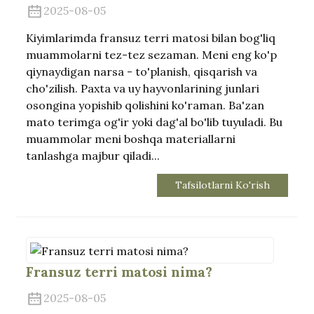
2025-08-05
Kiyimlarimda fransuz terri matosi bilan bog'liq
muammolarni tez-tez sezaman. Meni eng ko'p
qiynaydigan narsa - to'planish, qisqarish va
cho'zilish. Paxta va uy hayvonlarining junlari
osongina yopishib qolishini ko'raman. Ba'zan
mato terimga og'ir yoki dag'al bo'lib tuyuladi. Bu
muammolar meni boshqa materiallarni
tanlashga majbur qiladi...
Tafsilotlarni Ko'rish
.
Fransuz terri matosi nima?
2025-08-05