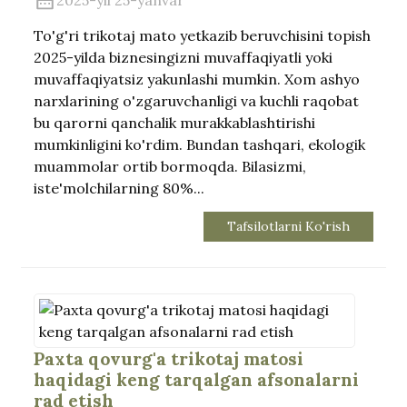
2025-yil 25-yanvar
To'g'ri trikotaj mato yetkazib beruvchisini topish
2025-yilda biznesingizni muvaffaqiyatli yoki
muvaffaqiyatsiz yakunlashi mumkin. Xom ashyo
narxlarining o'zgaruvchanligi va kuchli raqobat
bu qarorni qanchalik murakkablashtirishi
mumkinligini ko'rdim. Bundan tashqari, ekologik
muammolar ortib bormoqda. Bilasizmi,
iste'molchilarning 80%...
Tafsilotlarni Ko'rish
Paxta qovurg'a trikotaj matosi
haqidagi keng tarqalgan afsonalarni
rad etish