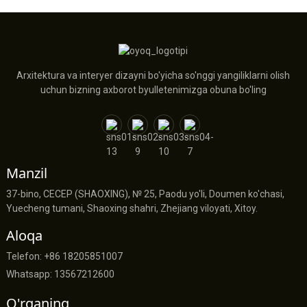
Arxitektura va interyer dizayni bo'yicha so'nggi yangiliklarni olish
uchun bizning axborot byulletenimizga obuna bo'ling
Manzil
37-bino, CECEP (SHAOXING), № 25, Paodu yo'li, Doumen ko'chasi,
Yuecheng tumani, Shaoxing shahri, Zhejiang viloyati, Xitoy.
Aloqa
Telefon: +86 18205851007
Whatsapp: 13567212600
O'rganing