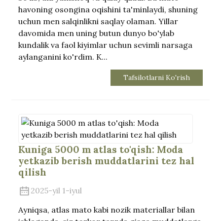
havoning osongina oqishini ta'minlaydi, shuning
uchun men salqinlikni saqlay olaman. Yillar
davomida men uning butun dunyo bo'ylab
kundalik va faol kiyimlar uchun sevimli narsaga
aylanganini ko'rdim. K...
Tafsilotlarni Ko'rish
Kuniga 5000 m atlas to'qish: Moda
yetkazib berish muddatlarini tez hal
qilish
2025-yil 1-iyul
Ayniqsa, atlas mato kabi nozik materiallar bilan