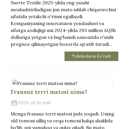
Suerte Textile 2025-yilda eng yaxshi
moslashtiriladigan jun mato ishlab chiqaruvchisi
sifatida yetakchi o'rinni egallaydi.
Kompaniyaning innovatsion yondashuvi va
sifatga sodiqligi uni 2024-yilda 293 million AQSh
dollariga yetgan va bug'lanish sanoatida o'sishi
prognoz qilinayotgan bozorda ajratib turadi...
Tafsilotlarni Ko'rish
Fransuz terri matosi nima?
2025-yil 18-iyul
Menga fransuz terri matosi juda yoqadi. Uning
old tomoni silliq va orqa tomoni halqa shaklida
bo'lib, uni yumshoq va qulay qiladi. Bu mato