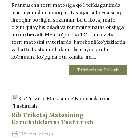
Fransuzcha terri matosiga qo'l tekkizganimda,
ichida yumshoq ilmoqlar, tashqarisida esa silliq
ilmoqlar borligini sezaman. Bu trikotaj mato
o'zini qulay his qiladi va terimning nafas olishiga
imkon beradi. Men ko'pincha TC fransuzcha
terri matosini sviterlarda, kapshonli ko'ylaklarda
va hatto hashamatli dam olish kiyimlarida
ko'raman. Ko'pgina ota-onalar uni...
Tafsilotlarni Ko'rish
Rib Trikotaj Matosining
Kamchiliklarini Tushunish
2025-yil 28-iyul