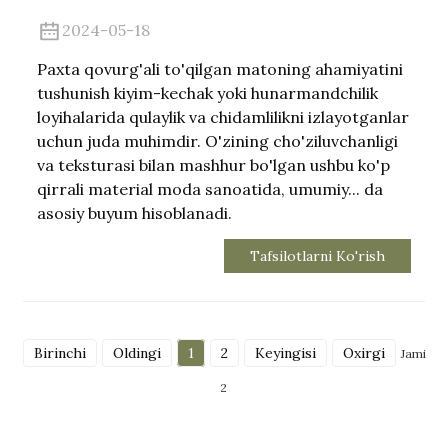
2024-05-18
Paxta qovurg'ali to'qilgan matoning ahamiyatini
tushunish kiyim-kechak yoki hunarmandchilik
loyihalarida qulaylik va chidamlilikni izlayotganlar
uchun juda muhimdir. O'zining cho'ziluvchanligi
va teksturasi bilan mashhur bo'lgan ushbu ko'p
qirrali material moda sanoatida, umumiy... da
asosiy buyum hisoblanadi.
Tafsilotlarni Ko'rish
Birinchi
Oldingi
1
2
Keyingisi
Oxirgi
Jami
2