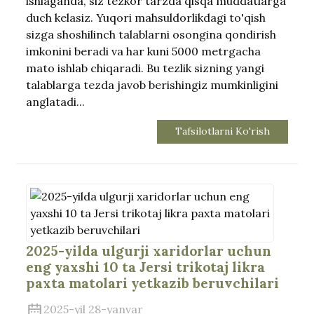
ishlaganda, siz tezkor tarzda qisqa muddatlarga
duch kelasiz. Yuqori mahsuldorlikdagi to'qish
sizga shoshilinch talablarni osongina qondirish
imkonini beradi va har kuni 5000 metrgacha
mato ishlab chiqaradi. Bu tezlik sizning yangi
talablarga tezda javob berishingiz mumkinligini
anglatadi...
Tafsilotlarni Ko'rish
2025-yilda ulgurji xaridorlar uchun
eng yaxshi 10 ta Jersi trikotaj likra
paxta matolari yetkazib beruvchilari
2025-yil 28-yanvar