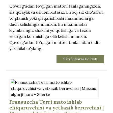
Qovurg'adan to'qilgan matoni tanlaganingizda,
siz qulaylik va uslubni kutasiz. Biroq, siz cho'zilish,
to'planish yoki qisqarish kabi muammolarga
duch kelishingiz mumkin. Bu muammolar
kiyimlaringiz shaklini yo'qotishiga va tezda
eskirgan ko'rinishiga olib kelishi mumkin.
Qovurg'adan to'qilgan matoni tanlashdan oldin
yaxshilab o'ylang...
Tafsilotlarni Ko'rish
Fransuzcha Terri mato ishlab
chiqaruvchisi va yetkazib beruvchisi |