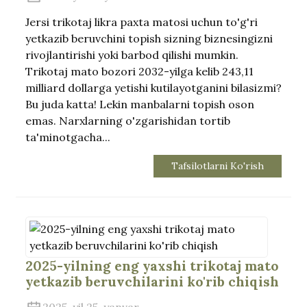
Jersi trikotaj likra paxta matosi uchun to'g'ri
yetkazib beruvchini topish sizning biznesingizni
rivojlantirishi yoki barbod qilishi mumkin.
Trikotaj mato bozori 2032-yilga kelib 243,11
milliard dollarga yetishi kutilayotganini bilasizmi?
Bu juda katta! Lekin manbalarni topish oson
emas. Narxlarning o'zgarishidan tortib
ta'minotgacha...
Tafsilotlarni Ko'rish
2025-yilning eng yaxshi trikotaj mato
yetkazib beruvchilarini ko'rib chiqish