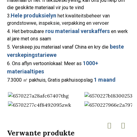
materiaal of net 'n teksbeskrywing, kan ons jou help om
die geskikte materiaal vir jou te vind
Hele produksielyn
3.
het kwaliteitsbeheer van
grondstowwe, inspeksie, verpakking en vervoer
rou materiaal verskaffers
4. Het betroubare
en werk
al jare met ons saam
beste
5. Verskeep jou materiaal vanaf China en kry die
verskepingstariewe
1000+
6. Ons aflyn vertoonlokaal: Meer as
materiaaltipes
1 maand
7.3000 ㎡ pakhuis, Gratis pakhuisopslag
Verwante produkte