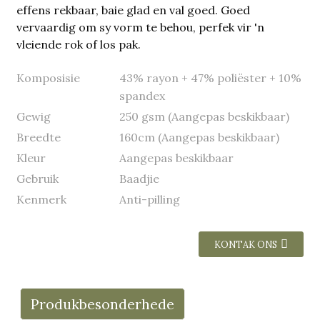
effens rekbaar, baie glad en val goed. Goed
vervaardig om sy vorm te behou, perfek vir 'n
vleiende rok of los pak.
Komposisie
43% rayon + 47% poliëster + 10%
spandex
Gewig
250 gsm (Aangepas beskikbaar)
Breedte
160cm (Aangepas beskikbaar)
Kleur
Aangepas beskikbaar
Gebruik
Baadjie
Kenmerk
Anti-pilling
KONTAK ONS
Produkbesonderhede