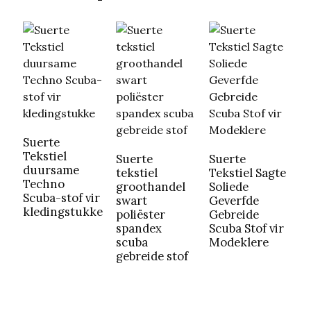
S
T
K
Suerte
D
Tekstiel
Suerte
Suerte
duursame
tekstiel
Tekstiel Sagte
Techno
groothandel
Soliede
Scuba-stof vir
swart
Geverfde
kledingstukke
poliëster
Gebreide
spandex
Scuba Stof vir
scuba
Modeklere
gebreide stof