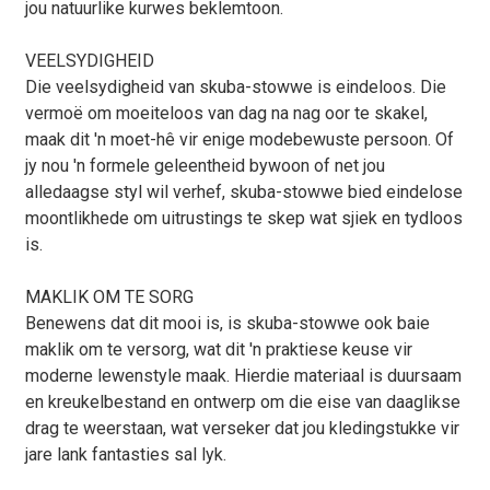
jou natuurlike kurwes beklemtoon.
VEELSYDIGHEID
Die veelsydigheid van skuba-stowwe is eindeloos. Die
vermoë om moeiteloos van dag na nag oor te skakel,
maak dit 'n moet-hê vir enige modebewuste persoon. Of
jy nou 'n formele geleentheid bywoon of net jou
alledaagse styl wil verhef, skuba-stowwe bied eindelose
moontlikhede om uitrustings te skep wat sjiek en tydloos
is.
MAKLIK OM TE SORG
Benewens dat dit mooi is, is skuba-stowwe ook baie
maklik om te versorg, wat dit 'n praktiese keuse vir
moderne lewenstyle maak. Hierdie materiaal is duursaam
en kreukelbestand en ontwerp om die eise van daaglikse
drag te weerstaan, wat verseker dat jou kledingstukke vir
jare lank fantasties sal lyk.