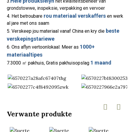
Hele produksielyn
3.
het kwaliteitsbeheer van
grondstowwe, inspeksie, verpakking en vervoer
rou materiaal verskaffers
4. Het betroubare
en werk
al jare met ons saam
beste
5. Verskeep jou materiaal vanaf China en kry die
verskepingstariewe
1000+
6. Ons aflyn vertoonlokaal: Meer as
materiaaltipes
1 maand
7.3000 ㎡ pakhuis, Gratis pakhuisopslag
Verwante produkte