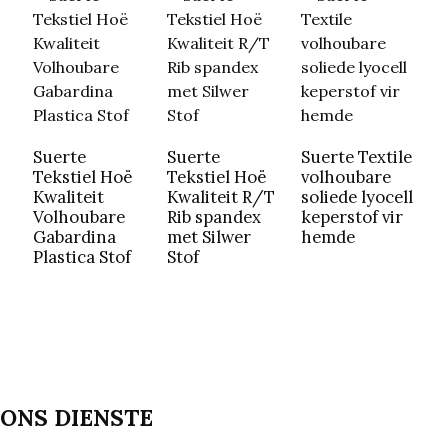
S
T
Suerte
Suerte
Suerte Textile
l
Tekstiel Hoë
Tekstiel Hoë
volhoubare
K
Kwaliteit
Kwaliteit R/T
soliede lyocell
k
Volhoubare
Rib spandex
keperstof vir
Gabardina
met Silwer
hemde
Plastica Stof
Stof
ONS DIENSTE