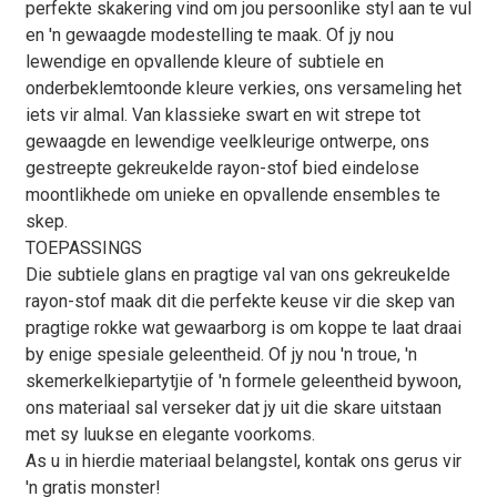
perfekte skakering vind om jou persoonlike styl aan te vul
en 'n gewaagde modestelling te maak. Of jy nou
lewendige en opvallende kleure of subtiele en
onderbeklemtoonde kleure verkies, ons versameling het
iets vir almal. Van klassieke swart en wit strepe tot
gewaagde en lewendige veelkleurige ontwerpe, ons
gestreepte gekreukelde rayon-stof bied eindelose
moontlikhede om unieke en opvallende ensembles te
skep.
TOEPASSINGS
Die subtiele glans en pragtige val van ons gekreukelde
rayon-stof maak dit die perfekte keuse vir die skep van
pragtige rokke wat gewaarborg is om koppe te laat draai
by enige spesiale geleentheid. Of jy nou 'n troue, 'n
skemerkelkiepartytjie of 'n formele geleentheid bywoon,
ons materiaal sal verseker dat jy uit die skare uitstaan ​​
met sy luukse en elegante voorkoms.
As u in hierdie materiaal belangstel, kontak ons ​​gerus vir
'n gratis monster!