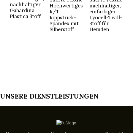
nachhaltiger
l
Hochwertiges
nachhaltiger,
Gabardina
T
R/T
einfarbiger
Plastica Stoff
f
Rippstrick-
Lyocell-Twill-
B
Spandex mit
Stoff für
Silberstoff
Hemden
UNSERE DIENSTLEISTUNGEN