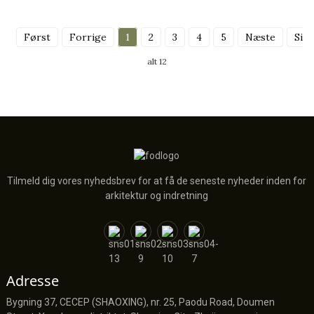
Først
Forrige
1
2
3
4
5
Næste
Sids
alt 12
Tilmeld dig vores nyhedsbrev for at få de seneste nyheder inden for
arkitektur og indretning
Adresse
Bygning 37, CECEP (SHAOXING), nr. 25, Paodu Road, Doumen