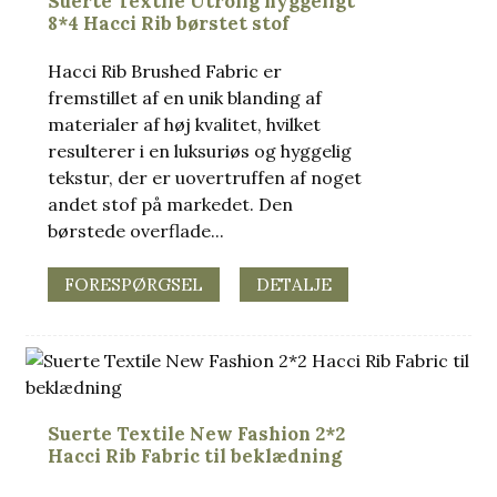
Suerte Textile Utrolig hyggeligt
8*4 Hacci Rib børstet stof
Hacci Rib Brushed Fabric er
fremstillet af en unik blanding af
materialer af høj kvalitet, hvilket
resulterer i en luksuriøs og hyggelig
tekstur, der er uovertruffen af ​​noget
andet stof på markedet. Den
børstede overflade...
FORESPØRGSEL
DETALJE
.
Suerte Textile New Fashion 2*2
Hacci Rib Fabric til beklædning