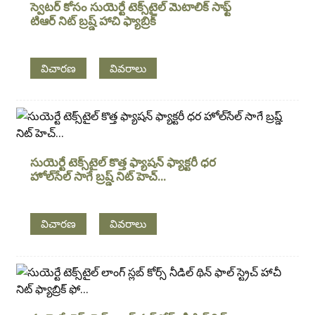
స్వెటర్ కోసం సుయెర్టే టెక్స్‌టైల్ మెటాలిక్ సాఫ్ట్
టిఆర్ నిట్ బ్రష్డ్ హాచి ఫ్యాబ్రిక్
విచారణ
వివరాలు
సుయెర్టే టెక్స్‌టైల్ కొత్త ఫ్యాషన్ ఫ్యాక్టరీ ధర
హోల్‌సేల్ సాగే బ్రష్డ్ నిట్ హెచ్...
విచారణ
వివరాలు