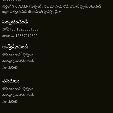
బిల్డింగ్ 37, CECEP (షాక్సింగ్), నం. 25, పాడు రోడ్, డౌమెన్ స్ట్రీట్, యుచెంగ్
జిల్లా, షాక్సింగ్ సిటీ, జెజియాంగ్ ప్రావిన్స్, చైనా.
సంప్రదించండి
ఫోన్: +86 18205851007
వాట్సాప్: 13567212600
అన్వేషించండి
తరచుగా అడిగే ప్రశ్నలు
మమ్మల్ని సంప్రదించండి
మా గురించి
వనరులు
తరచుగా అడిగే ప్రశ్నలు
మమ్మల్ని సంప్రదించండి
మా గురించి