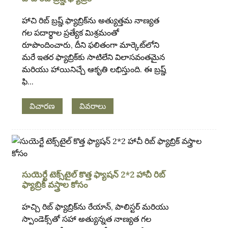
హాచి రిబ్ బ్రష్డ్ ఫ్యాబ్రిక్‌ను అత్యుత్తమ నాణ్యత
గల పదార్థాల ప్రత్యేక మిశ్రమంతో
రూపొందించారు, దీని ఫలితంగా మార్కెట్‌లోని
మరే ఇతర ఫ్యాబ్రిక్‌కు సాటిలేని విలాసవంతమైన
మరియు హాయినిచ్చే ఆకృతి లభిస్తుంది. ఈ బ్రష్డ్
ఫి...
విచారణ
వివరాలు
.
సుయెర్టే టెక్స్‌టైల్ కొత్త ఫ్యాషన్ 2*2 హాచీ రిబ్
ఫ్యాబ్రిక్ వస్త్రాల కోసం
హచ్చి రిబ్ ఫ్యాబ్రిక్‌ను రేయాన్, పాలిస్టర్ మరియు
స్పాండెక్స్‌తో సహా అత్యున్నత నాణ్యత గల