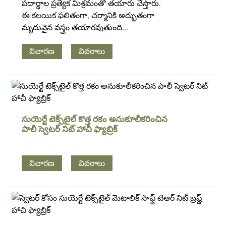
పదార్థాల ప్రత్యేక మిశ్రమంతో తయారు చేస్తారు.
ఈ కలయిక ఫలితంగా, చర్మానికి అద్భుతంగా
మృదువైన వస్త్రం తయారవుతుంది...
విచారణ
వివరాలు
సుయెర్టే టెక్స్‌టైల్ కొత్త రకం అనుకూలీకరించిన
పాలీ స్వెటర్ నిట్ హాచీ ఫ్యాబ్రిక్
విచారణ
వివరాలు