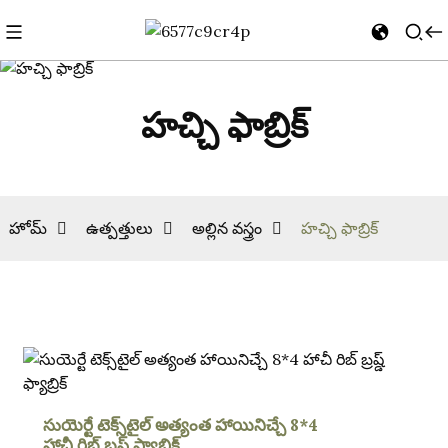
హచ్చి ఫాబ్రిక్
హోమ్
ఉత్పత్తులు
అల్లిన వస్త్రం
హచ్చి ఫాబ్రిక్
సుయెర్టే టెక్స్‌టైల్ అత్యంత హాయినిచ్చే 8*4
హాచీ రిబ్ బ్రష్డ్ ఫ్యాబ్రిక్