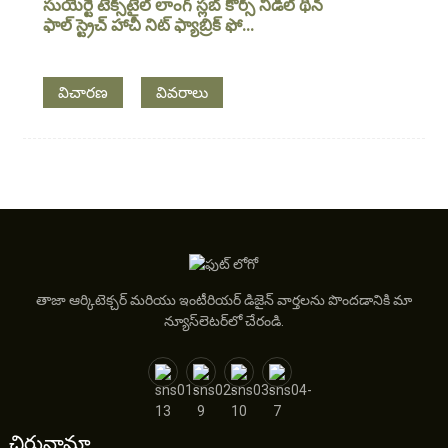
సుయెర్టే టెక్స్‌టైల్ లాంగ్ స్లబ్ కోర్స్ నీడిల్ థిన్
ఫాల్ స్ట్రెచ్ హాచీ నిట్ ఫ్యాబ్రిక్ ఫో...
విచారణ
వివరాలు
తాజా ఆర్కిటెక్చర్ మరియు ఇంటీరియర్ డిజైన్ వార్తలను పొందడానికి మా
న్యూస్‌లెటర్‌లో చేరండి.
చిరునామా