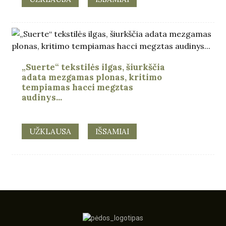
„Suerte“ tekstilės ilgas, šiurkščia
adata mezgamas plonas, kritimo
tempiamas hacci megztas
audinys...
UŽKLAUSA
IŠSAMIAI