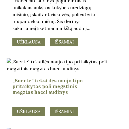
„Hacci Rib“ audinys pagamintas iš
unikalaus aukštos kokybės medžiagų
mišinio, įskaitant viskozės, poliesterio
ir spandekso mišinį. Šis derinys
sukuria neįtikėtinai minkštą audinį...
UŽKLAUSA
IŠSAMIAI
„Suerte“ tekstilės naujo tipo
pritaikytas poli megztinis
megztas hacci audinys
UŽKLAUSA
IŠSAMIAI