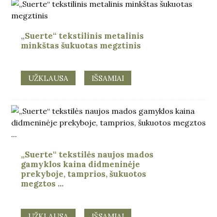
„Suerte“ tekstilinis metalinis
minkštas šukuotas megztinis
UŽKLAUSA
IŠSAMIAI
„Suerte“ tekstilės naujos mados
gamyklos kaina didmeninėje
prekyboje, tamprios, šukuotos
megztos ...
UŽKLAUSA
IŠSAMIAI