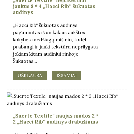
„Suerte Textile“ neįtikėtinai
jaukus 8 * 4 „Hacci Rib“ šukuotas
audinys
„Hacci Rib“ šukuotas audinys
pagamintas iš unikalaus aukštos
kokybės medžiagų mišinio, todėl
prabangi ir jauki tekstūra neprilygsta
jokiam kitam audiniui rinkoje.
Šukuotas...
UŽKLAUSA
IŠSAMIAI
.
„Suerte Textile“ naujas mados 2 *
2 „Hacci Rib“ audinys drabužiams