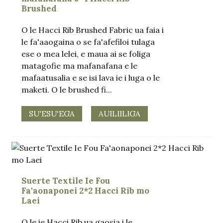
Brushed
O le Hacci Rib Brushed Fabric ua faia i
le fa'aaogaina o se fa'afefiloi tulaga
ese o mea lelei, e maua ai se foliga
matagofie ma mafanafana e le
mafaatusalia e se isi lava ie i luga o le
maketi. O le brushed fi...
SU'ESU'EGA
AUILIILIGA
.
Suerte Textile Ie Fou
Fa'aonaponei 2*2 Hacci Rib mo
Laei
O le ie Hacci Rib ua gaosia i le