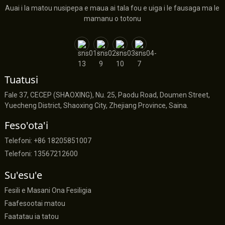
Auai i la matou nusipepa e maua ai tala fou e uiga i le fausaga ma le
mamanu o totonu
Tuatusi
Fale 37, CECEP (SHAOXING), Nu. 25, Paodu Road, Doumen Street,
Yuecheng District, Shaoxing City, Zhejiang Province, Saina.
Feso'ota'i
Telefoni: +86 18205851007
Telefoni: 13567212600
Su'esu'e
Fesili e Masani Ona Fesiligia
Faafesootai matou
Faatatau ia tatou