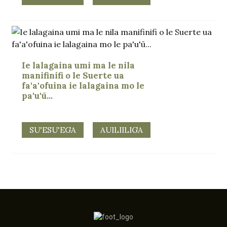
Ie lalagaina umi ma le nila
manifinifi o le Suerte ua
fa'a'ofuina ie lalagaina mo le
pa'u'ū...
SU'ESU'EGA
AUILIILIGA