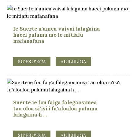
Ie Suerte u'amea vaivai lalagaina
hacci pulumu mo le mitiafu
mafanafana
SU'ESU'EGA
AUILIILIGA
Suerte ie fou faiga falegaosimea
tau oloa si'isi'i fa'aloaloa pulumu
lalagaina h ...
SU'ESU'EGA
AUILIILIGA