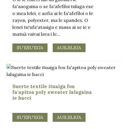
fa'aaogaina o se fa'afefiloi tulaga ese
o mea lelei, e aofia ai le fa'afefiloi o le
rayon, polyester, ma le spandex. O
lenei tu'ufa'atasiga e maua ai se ie e
matuā vaivai lava i le...
SU'ESU'EGA
AUILIILIGA
Suerte textile ituaiga fou
fa'apitoa poly sweater lalagaina
ie hacci
SU'ESU'EGA
AUILIILIGA