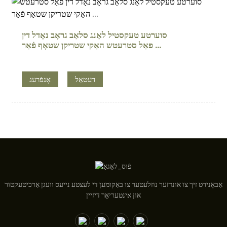
סוערטע טעקסטיל לאַנג סלאַב גראָב נאָדל דין
פאַל סטרעטש האַקי שטריקן שטאָף פֿאַר ...
דעטאַל
אָנפֿרעג
אַבאָנירט זיך צו אונדזער נוזלעטער צו באַקומען די לעצטע נייעס וועגן אַרכיטעקטור
און אינטעריאָר דיזיין