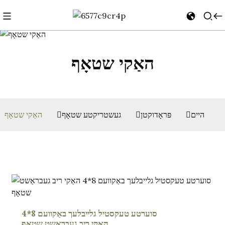
האַקי שטאָף
היים
פּראָדוקטן
געשטריקטע שטאָף
האַקי שטאָף
סוערטע טעקסטיל גלייבלעך באַקוועם 8*4
האַקי ריב געבראַשט שטאָף