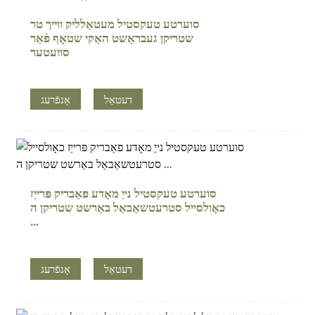
סוערטע טעקסטיל מעטאַלליק ווייך טר
שטריקן געבראַשט האַקי שטאָף פֿאַר
סוועטער
דעטאַל
אָנפֿרעג
סוערטע טעקסטיל נייַ מאָדע פאַבריק פּרייַז
כאָולסייל סטרעטשאַבאַל באַרשט שטריקן ה
...
דעטאַל
אָנפֿרעג