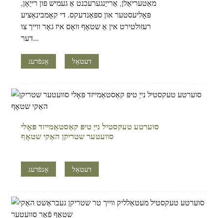
מאַטעריאַלן, אַרייַנגערעכנט אַ געמיש פון רייַאָן,
פּאָליעסטער און ספּאַנדעקס. די קאָמבינאַציע
רעזולטירט אין אַ שטאָף וואָס איז גאָר ווייך צו
דער...
דעטאַל
אָנפֿרעג
סוערטע טעקסטיל נייַ טיפּ קאַסטאַמייזד פּאָלי
סוועטער שטריקן האַקי שטאָף
דעטאַל
אָנפֿרעג