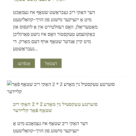
דער האַקי ריב געבראַשט שטאָף איז געמאַכט
מיט אַ יינציקער מישונג פון הויך-קוואַליטעט
מאַטעריאַלן, וואָס רעזולטירט אין אַ לוקסוס און
באַקוועמע טעקסטור וואָס איז נישט פאַרגליכן
מיט קיין אַנדער שטאָף אויף דעם מאַרק. די
געבראַשטע...
דעטאַל
אָנפֿרעג
.
סוערטע טעקסטיל נייַ מאָדע 2 * 2 האַקי ריב
שטאָף פֿאַר קליידער
דער האַקי ריב שטאָף איז געמאַכט מיט אַ
יינציקער מישונג פון הויך-קוואַליטעט