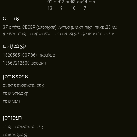
אַדרעס
בילדינג 37, CECEP (שאַאָקסינג), נומ 25, פּאַאָדו ראָוד, דאָומען סטריט,
יועטשענג דיסטריקט, שאַאָקסינג סיטי, זשעדזשיאַנג פּראַווינס, טשיינאַ.
קאָנטאַקט
טעלעפאָן: +86 18205851007
וואַטסאַפּ: 13567212600
אויספאָרשן
אָפֿט געשטעלטע פֿראַגעס
קאָנטאַקט אונדז
וועגן אונדז
רעסורסן
אָפֿט געשטעלטע פֿראַגעס
קאָנטאַקט אונדז