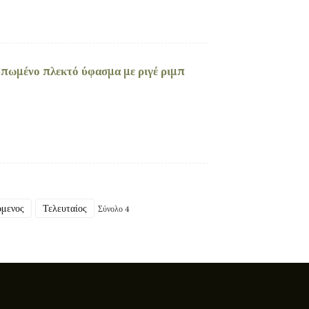
πωμένο πλεκτό ύφασμα με ριγέ ριμπ
μενος
Τελευταίος
Σύνολο 4