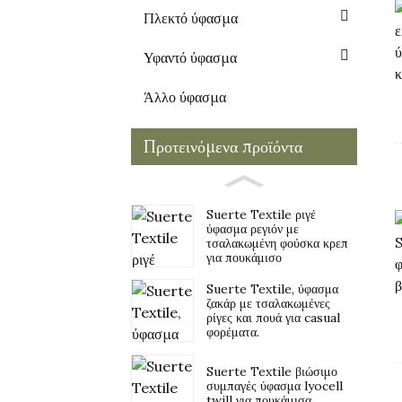
Πλεκτό ύφασμα
Υφαντό ύφασμα
Άλλο ύφασμα
Προτεινόμενα προϊόντα
Suerte Textile ριγέ
ύφασμα ρεγιόν με
τσαλακωμένη φούσκα κρεπ
για πουκάμισο
Suerte Textile, ύφασμα
ζακάρ με τσαλακωμένες
ρίγες και πουά για casual
φορέματα.
Suerte Textile βιώσιμο
συμπαγές ύφασμα lyocell
twill για πουκάμισα