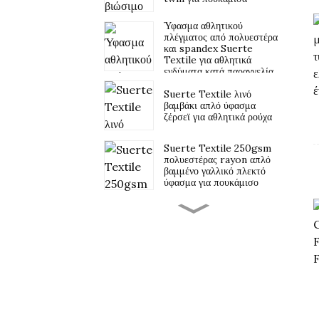
Ύφασμα αθλητικού
πλέγματος από πολυεστέρα
και spandex Suerte
Textile για αθλητικά
ενδύματα κατά παραγγελία
Suerte Textile λινό
βαμβάκι απλό ύφασμα
ζέρσεϊ για αθλητικά ρούχα
Suerte Textile 250gsm
πολυεστέρας rayon απλό
βαμμένο γαλλικό πλεκτό
ύφασμα για πουκάμισο
Suerte Textile 43%
rayon 47% polyester
10% spandex scuba
ύφασμα
Suerte Textile Jacquard
3D Bubble crepe ύφασμα
για γυναικεία ρούχα