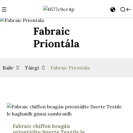
Fabraic
Priontála
Baile
Táirgí
Fabraic Priontála
Fabraic chiffon beagán
priontáilte Suerte Textile le