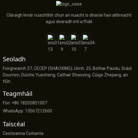
Cláraigh lenár nuachtlitir chun an nuacht is déanaí faoi ailtireacht
agus dearadh intí a fháil
Seoladh
Foirgneamh 37, CECEP (SHAOXING), Uimh. 25, Bóthar Paodu, Sráid
Doumen, Dúiche Yuecheng, Cathair Shaoxing, Cúige Zhejiang, an
tSín.
Teagmháil
Fón: +86 18205851007
WhatsApp: 13567212600
Taiscéal
Ceisteanna Coitianta