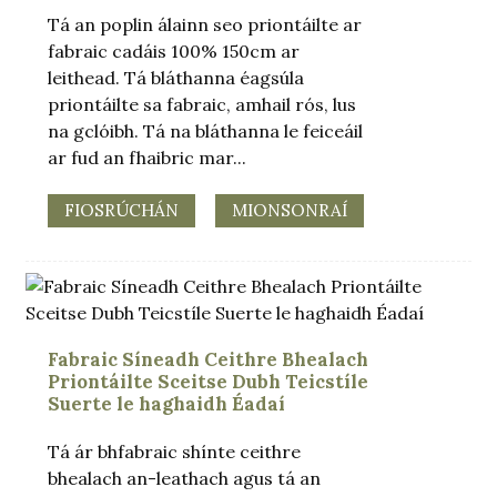
Tá an poplin álainn seo priontáilte ar
fabraic cadáis 100% 150cm ar
leithead. Tá bláthanna éagsúla
priontáilte sa fabraic, amhail rós, lus
na gclóibh. Tá na bláthanna le feiceáil
ar fud an fhaibric mar...
FIOSRÚCHÁN
MIONSONRAÍ
Fabraic Síneadh Ceithre Bhealach
Priontáilte Sceitse Dubh Teicstíle
Suerte le haghaidh Éadaí
Tá ár bhfabraic shínte ceithre
bhealach an-leathach agus tá an