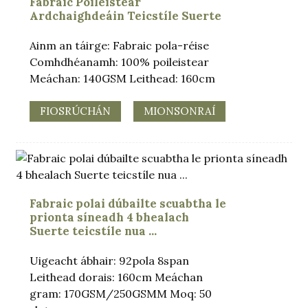
Fabraic Poileistear
Ardchaighdeáin Teicstíle Suerte
Ainm an táirge: Fabraic pola-réise
Comhdhéanamh: 100% poileistear
Meáchan: 140GSM Leithead: 160cm
FIOSRÚCHÁN
MIONSONRAÍ
Fabraic polai dúbailte scuabtha le
prionta síneadh 4 bhealach
Suerte teicstíle nua ...
Uigeacht ábhair: 92pola 8span
Leithead dorais: 160cm Meáchan
gram: 170GSM/250GSMM Moq: 50