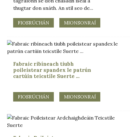
tagraíonn sé don chasadh íseal a
thugtar don snáth. An stíl seo de...
FIOSRÚCHÁN
MIONSONRAÍ
Fabraic ribíneach tiubh
poileistear spandex le patrún
cartúin teicstíle Suerte ...
FIOSRÚCHÁN
MIONSONRAÍ