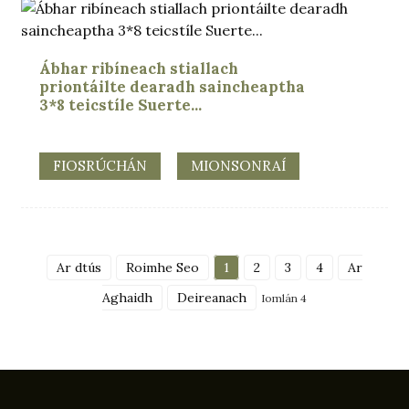
Ábhar ribíneach stiallach
priontáilte dearadh saincheaptha
3*8 teicstíle Suerte...
FIOSRÚCHÁN
MIONSONRAÍ
Ar dtús
Roimhe Seo
1
2
3
4
Ar
Aghaidh
Deireanach
Iomlán 4