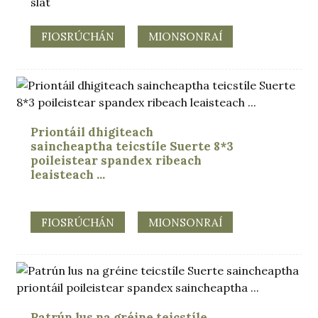
slat
FIOSRÚCHÁN
MIONSONRAÍ
Priontáil dhigiteach
saincheaptha teicstíle Suerte 8*3
poileistear spandex ribeach
leaisteach ...
FIOSRÚCHÁN
MIONSONRAÍ
Patrún lus na gréine teicstíle