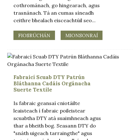
cothrománach, go hingearach, agus
trasnánach. Tá an cumas síneadh
ceithre bhealach eisceachtúil seo...
FIOSRÚCHÁN
MIONSONRAÍ
Fabraicí Scuab DTY Patrún
Bláthanna Cadáis Orgánacha
Suerte Textile
Is fabraic geansaí cniotáilte
leaisteach í fabraic poileistear
scuabtha DTY atá suaimhneach agus
thar a bheith bog. Seasann DTY do
"snáth uigeach tarraingthe" agus