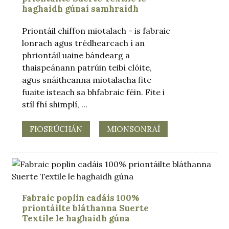
haghaidh gúnaí samhraidh
Priontáil chiffon miotalach - is fabraic
lonrach agus trédhearcach í an
phriontáil uaine bándearg a
thaispeánann patrúin teibí clóite,
agus snáitheanna miotalacha fite
fuaite isteach sa bhfabraic féin. Fite i
stíl fhí shimplí, ...
FIOSRÚCHÁN
MIONSONRAÍ
.
Fabraic poplin cadáis 100%
priontáilte bláthanna Suerte
Textile le haghaidh gúna