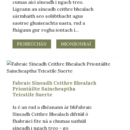
cumas aici síneadh i ngach treo.
Ligeann an síneadh ceithre bhealach
sármhaith seo solúbthacht agus
saoirse gluaiseachta uasta, rud a
fhágann gur rogha iontach í...
FIOSRÚCHÁN
MIONSONRAÍ
Fabraic Síneadh Ceithre Bhealach
Priontáilte Saincheaptha
Teicstíle Suerte
Is é an rud a dhéanann ár bhFabraic
Síneadh Ceithre Bhealach difriúil ó
fhabraicí fite ná a chumas uathúil
síneadh i ngach treo - go