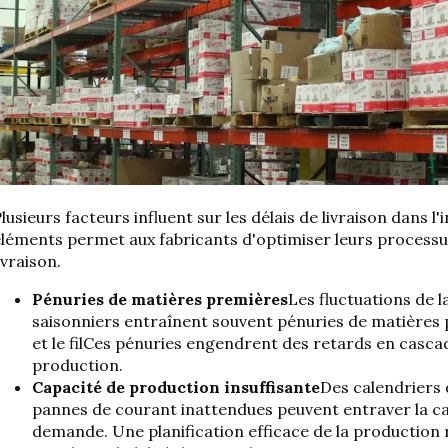
lusieurs facteurs influent sur les délais de livraison dans 
léments permet aux fabricants d'optimiser leurs processus
ivraison.
Pénuries de matières premières
Les fluctuations de 
saisonniers entraînent souvent
pénuries de matières 
et le fil
Ces pénuries engendrent des retards en cascad
production.
Capacité de production insuffisante
Des calendriers
pannes de courant inattendues peuvent entraver la ca
demande.
Une planification efficace de la production ra