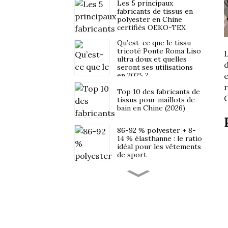
Les 5 principaux
fabricants de tissus en
polyester en Chine
certifiés OEKO-TEX
Qu’est-ce que le tissu
tricoté Ponte Roma Liso
L
ultra doux et quelles
d
seront ses utilisations
en 2025 ?
e
r
Top 10 des fabricants de
C
tissus pour maillots de
bain en Chine (2026)
86-92 % polyester + 8-
14 % élasthanne : le ratio
idéal pour les vêtements
de sport
Approvisionnement en
tissus pour vêtements
de sport pour les
marques latino-
américaines et
uruguayennes : points
Normes de qualité Nike,
clés concernant les
Adidas et Puma : ce que
délais de livraison, la