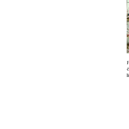
P
é
l