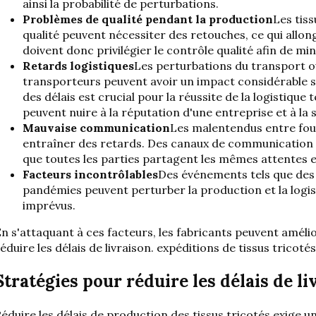
ainsi la probabilité de perturbations.
Problèmes de qualité pendant la production
Les tis
qualité peuvent nécessiter des retouches, ce qui allonge
doivent donc privilégier le contrôle qualité afin de mi
Retards logistiques
Les perturbations du transport ou
transporteurs peuvent avoir un impact considérable sur
des délais est crucial pour la réussite de la logistique t
peuvent nuire à la réputation d'une entreprise et à la s
Mauvaise communication
Les malentendus entre fou
entraîner des retards. Des canaux de communication c
que toutes les parties partagent les mêmes attentes 
Facteurs incontrôlables
Des événements tels que des 
pandémies peuvent perturber la production et la logis
imprévus.
n s'attaquant à ces facteurs, les fabricants peuvent amélio
éduire les délais de livraison.
expéditions de tissus tricotés
Stratégies pour réduire les délais de li
éduire les délais de production des tissus tricotés exige 