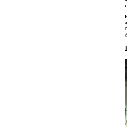
o
E
a
l
d