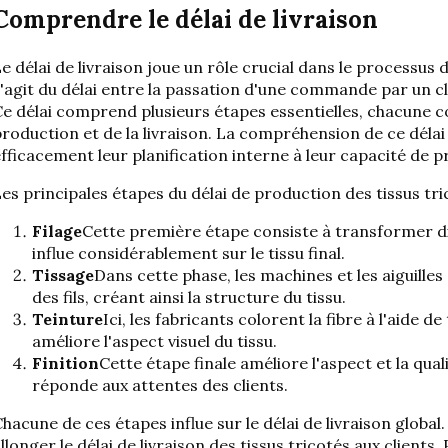
Comprendre le délai de livraison
e délai de livraison joue un rôle crucial dans le processus d
'agit du délai entre la passation d'une commande par un cli
e délai comprend plusieurs étapes essentielles, chacune con
roduction et de la livraison. La compréhension de ce déla
fficacement leur planification interne à leur capacité de p
es principales étapes du délai de production des tissus t
Filage
Cette première étape consiste à transformer diffé
influe considérablement sur le tissu final.
Tissage
Dans cette phase, les machines et les aiguilles
des fils, créant ainsi la structure du tissu.
Teinture
Ici, les fabricants colorent la fibre à l'aide 
améliore l'aspect visuel du tissu.
Finition
Cette étape finale améliore l'aspect et la quali
réponde aux attentes des clients.
hacune de ces étapes influe sur le délai de livraison globa
llonger le délai de livraison des tissus tricotés aux clients