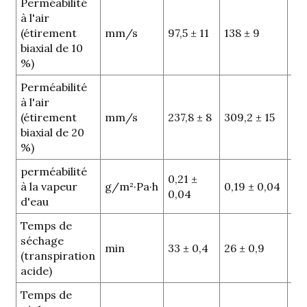
Perméabilité
à l'air
p 
(étirement
mm/s
97,5 ± 11
138 ± 9
(si
biaxial de 10
%)
Perméabilité
à l'air
p 
(étirement
mm/s
237,8 ± 8
309,2 ± 15
(si
biaxial de 20
%)
perméabilité
0,21 ±
p =
à la vapeur
g/m²·Pa·h
0,19 ± 0,04
0,04
sig
d'eau
Temps de
séchage
p 
min
33 ± 0,4
26 ± 0,9
(transpiration
(si
acide)
Temps de