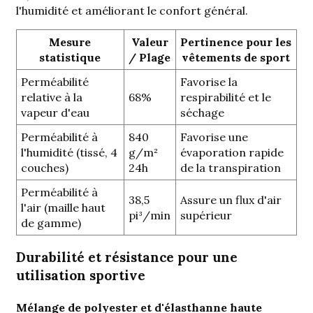
l'humidité et améliorant le confort général.
Mesure
Valeur
Pertinence pour les
statistique
/ Plage
vêtements de sport
Perméabilité
Favorise la
relative à la
68%
respirabilité et le
vapeur d'eau
séchage
Perméabilité à
840
Favorise une
l'humidité (tissé, 4
g/m²
évaporation rapide
couches)
24h
de la transpiration
Perméabilité à
38,5
Assure un flux d'air
l'air (maille haut
pi³/min
supérieur
de gamme)
Durabilité et résistance pour une
utilisation sportive
Mélange de polyester et d'élasthanne haute