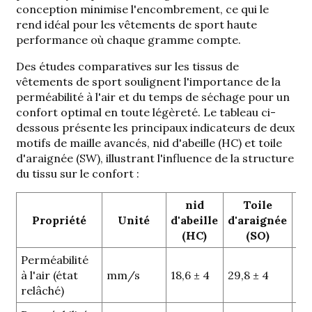
conception minimise l'encombrement, ce qui le
rend idéal pour les vêtements de sport haute
performance où chaque gramme compte.
Des études comparatives sur les tissus de
vêtements de sport soulignent l'importance de la
perméabilité à l'air et du temps de séchage pour un
confort optimal en toute légèreté. Le tableau ci-
dessous présente les principaux indicateurs de deux
motifs de maille avancés, nid d'abeille (HC) et toile
d'araignée (SW), illustrant l'influence de la structure
du tissu sur le confort :
nid
Toile
Si
Propriété
Unité
d'abeille
d'araignée
s
(HC)
(SO)
Perméabilité
p 
à l'air (état
mm/s
18,6 ± 4
29,8 ± 4
(si
relâché)