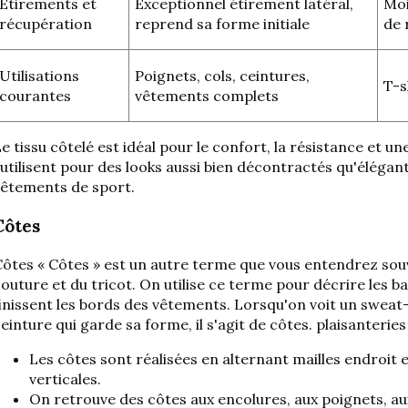
Étirements et
Exceptionnel
étirement latéral
,
Moi
récupération
reprend sa forme initiale
de 
Utilisations
Poignets, cols, ceintures,
T-s
courantes
vêtements complets
e tissu côtelé est idéal pour le confort, la résistance et u
'utilisent pour des looks aussi bien décontractés qu'élégan
vêtements de sport.
Côtes
Côtes
« Côtes » est un autre terme que vous entendrez sou
outure et du tricot. On utilise ce terme pour décrire les b
inissent les bords des vêtements. Lorsqu'on voit un sweat
einture qui garde sa forme, il s'agit de côtes.
plaisanteries
Les côtes sont réalisées en alternant mailles endroit e
verticales.
On retrouve des côtes aux encolures, aux poignets, aux