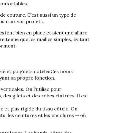
confortables.
e couture. C’est aussi un type de
usu sur vos projets.
stent bien en place et aient une allure
re tenue que les mailles simples, évitant
forment.
elé et poignets côtelés
Ces noms
ayant sa propre fonction.
verticales. On l'utilise pour
es gilets et des robes cintrées. Il est
 et plus rigide du tissu côtelé. On
ts, les ceintures et les encolures — où
ents longs. Les bords-côtes des