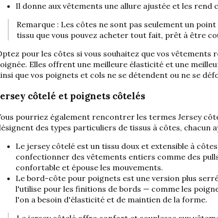
Il donne aux vêtements une allure ajustée et les rend 
Remarque : Les côtes ne sont pas seulement un point d
tissu que vous pouvez acheter tout fait, prêt à être co
ptez pour les côtes si vous souhaitez que vos vêtements re
oignée. Elles offrent une meilleure élasticité et une meilleu
insi que vos poignets et cols ne se détendent ou ne se dé
Jersey côtelé et poignets côtelés
Vous pourriez également rencontrer les termes
Jersey côt
ésignent des types particuliers de tissus à côtes, chacun 
Le jersey côtelé est un tissu doux et extensible à côtes 
confectionner des vêtements entiers comme des pulls, d
confortable et épouse les mouvements.
Le bord-côte pour poignets est une version plus serrée
l'utilise pour les finitions de bords — comme les poigne
l'on a besoin d'élasticité et de maintien de la forme.
Le jersey côtelé offre confort et souplesse aux vêtem