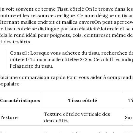
On voit souvent ce terme
Tissu côtelé
On le trouve dans les
outure et les ressources en ligne. Ce nom désigne un tiss
lternant mailles endroit et mailles envers
On peut apercevo
e tissu côtelé se distingue par son élasticité latérale et sa
ela le rend idéal pour
poignets, cols, ceintures
et même des
t des t-shirts.
Conseil : Lorsque vous achetez du tissu, recherchez
côtelé 1×1 »
ou « maille côtelée 2×2 ». Ces chiffres ind
l'élasticité du tissu.
Voici une comparaison rapide
Pour vous aider à comprendre 
opulaire :
Caractéristiques
Tissu côtelé
Ti
Texture côtelée verticale des
Texture
Sur
deux côtés