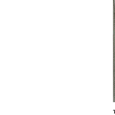
de douane
Tissus jacquard haute
densité pour maillots de
football : conformes aux
normes Nike et Adidas
Sensation fantastique : la
magie du tissu en coton
lycra