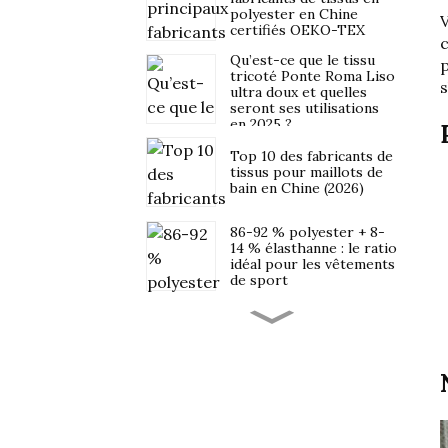
polyester en Chine
V
certifiés OEKO-TEX
c
Qu’est-ce que le tissu
p
tricoté Ponte Roma Liso
s
ultra doux et quelles
seront ses utilisations
en 2025 ?
Top 10 des fabricants de
tissus pour maillots de
bain en Chine (2026)
86-92 % polyester + 8-
14 % élasthanne : le ratio
idéal pour les vêtements
de sport
Approvisionnement en
tissus pour vêtements
de sport pour les
marques latino-
américaines et
uruguayennes : points
Normes de qualité Nike,
clés concernant les
Adidas et Puma : ce que
délais de livraison, la
les fournisseurs de
logistique et les droits
tissus doivent savoir