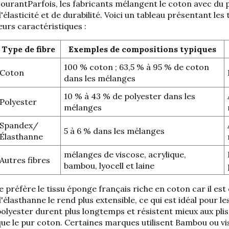
courant
Parfois, les fabricants mélangent le coton avec du 
'élasticité et de durabilité. Voici un tableau présentant les
eurs caractéristiques :
Type de fibre
Exemples de compositions typiques
100 % coton ; 63,5 % à 95 % de coton
Coton
dans les mélanges
10 % à 43 % de polyester dans les
Polyester
mélanges
Spandex/
5 à 6 % dans les mélanges
Élasthanne
mélanges de viscose, acrylique,
Autres fibres
bambou, lyocell et laine
e préfère le tissu éponge français riche en coton car il est
'élasthanne le rend plus extensible, ce qui est idéal pour 
olyester durent plus longtemps et résistent mieux aux plis,
ue le pur coton. Certaines marques utilisent
Bambou ou vis