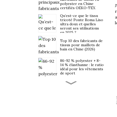
polyester en Chine
J
certifiés OEKO-TEX
r
Qu’est-ce que le tissu
a
tricoté Ponte Roma Liso
l
ultra doux et quelles
seront ses utilisations
en 2025 ?
Top 10 des fabricants de
tissus pour maillots de
bain en Chine (2026)
86-92 % polyester + 8-
14 % élasthanne : le ratio
idéal pour les vêtements
de sport
Approvisionnement en
tissus pour vêtements
de sport pour les
marques latino-
américaines et
uruguayennes : points
Normes de qualité Nike,
clés concernant les
Adidas et Puma : ce que
délais de livraison, la
les fournisseurs de
logistique et les droits
tissus doivent savoir