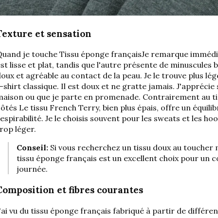
Texture et sensation
Quand je touche
Tissu éponge français
Je remarque immédi
st lisse et plat, tandis que l'autre présente de minuscules 
oux et agréable au contact de la peau. Je le trouve plus lég
-shirt classique. Il est doux et ne gratte jamais. J'appréci
maison ou que je parte en promenade. Contrairement au ti
côtés
Le tissu French Terry, bien plus épais, offre un équili
espirabilité. Je le choisis souvent pour les sweats et les hoodi
rop léger.
Conseil:
Si vous recherchez un tissu doux au toucher m
tissu éponge français est un excellent choix pour un c
journée.
Composition et fibres courantes
'ai vu du tissu éponge français fabriqué à partir de différe