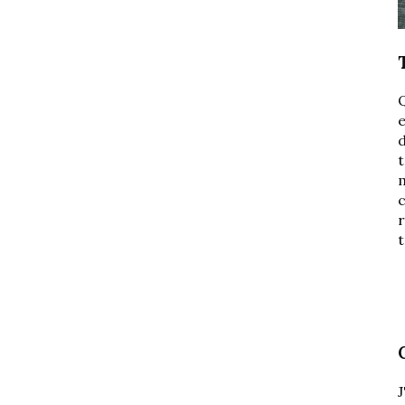
e
d
t
r
t
J