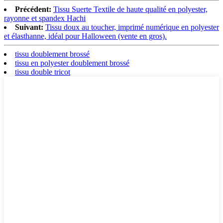
Précédent:
Tissu Suerte Textile de haute qualité en polyester,
rayonne et spandex Hachi
Suivant:
Tissu doux au toucher, imprimé numérique en polyester
et élasthanne, idéal pour Halloween (vente en gros).
tissu doublement brossé
tissu en polyester doublement brossé
tissu double tricot