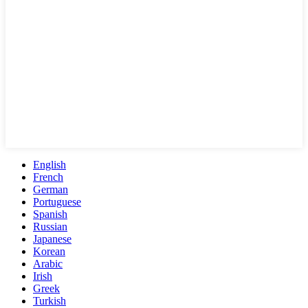
English
French
German
Portuguese
Spanish
Russian
Japanese
Korean
Arabic
Irish
Greek
Turkish