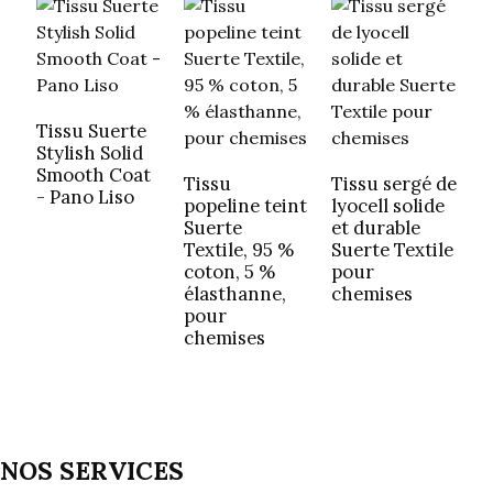
Tissu Suerte
Stylish Solid
Smooth Coat
Tissu
Tissu sergé de
T
- Pano Liso
popeline teint
lyocell solide
j
Suerte
et durable
b
Textile, 95 %
Suerte Textile
T
coton, 5 %
pour
v
élasthanne,
chemises
f
pour
chemises
NOS SERVICES