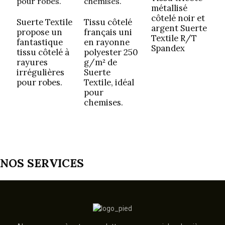
métallisé
T
côtelé noir et
S
Suerte Textile
Tissu côtelé
argent Suerte
d
propose un
français uni
Textile R/T
q
fantastique
en rayonne
Spandex
p
tissu côtelé à
polyester 250
c
rayures
g/m² de
é
irrégulières
Suerte
pour robes.
Textile, idéal
pour
chemises.
NOS SERVICES