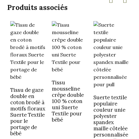
Produits associés
Tissu
T
mousseline
p
Tissu de gaze
crêpe double
S
double en
Suerte textile
100 % coton
d
coton brodé à
populaire
uni Suerte
q
motifs floraux
couleur unie
Textile pour
é
Suerte Textile
polyester
bébé
a
pour le
spandex
portage de
maille côtelée
bébé
personnalisée