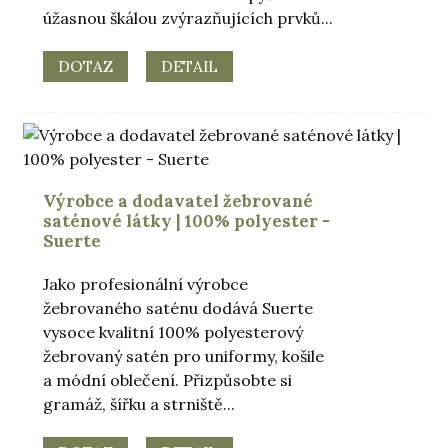
úžasnou škálou zvýrazňujících prvků...
DOTAZ
DETAIL
Výrobce a dodavatel žebrované
saténové látky | 100% polyester -
Suerte
Jako profesionální výrobce
žebrovaného saténu dodává Suerte
vysoce kvalitní 100% polyesterový
žebrovaný satén pro uniformy, košile
a módní oblečení. Přizpůsobte si
gramáž, šířku a strniště...