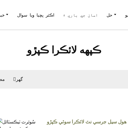
و
حل
اسان جي باري ۾
اڪثر پڇيا ويا سوال
خبر
ڪپهه لائڪرا ڪپڙو
گھر
مص
هول سيل جرسي نٽ لائڪرا سوٽي ڪپڙو