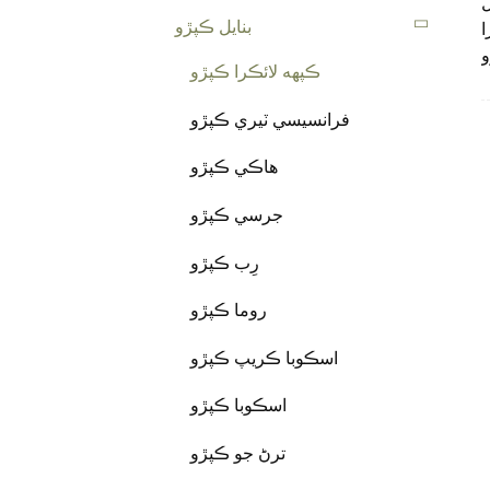
بنايل ڪپڙو
ڪپهه لائڪرا ڪپڙو
فرانسيسي ٽيري ڪپڙو
هاڪي ڪپڙو
جرسي ڪپڙو
رِب ڪپڙو
روما ڪپڙو
اسڪوبا ڪريپ ڪپڙو
اسڪوبا ڪپڙو
ترڻ جو ڪپڙو