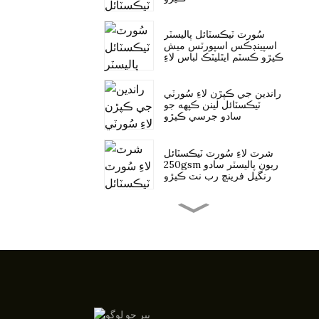
سُورٽ ٽيڪسٽائل پاليسٽر
اسپينڊڪس اسپورٽس ميش
ڪپڙو ڪسٽم ايٿليٽڪ لباس لاءِ
راندين جي ڪپڙن لاءِ سُورٽي
ٽيڪسٽائل لينن ڪپهه جو
سادو جرسي ڪپڙو
شرٽ لاءِ سُورٽ ٽيڪسٽائل
250gsm ريون پاليسٽر سادو
رنگيل فرينچ رِب نٽ ڪپڙو
سورٽ ٽيڪسٽائل 43٪ ريون
47٪ پاليسٽر 10٪ اسپينڪس
اسڪوبا ڪپڙو
عورتن جي ڪپڙن لاءِ سُورٽ
ٽيڪسٽائل جڪارڊ 3D ببل
ڪريپ ڪپڙو