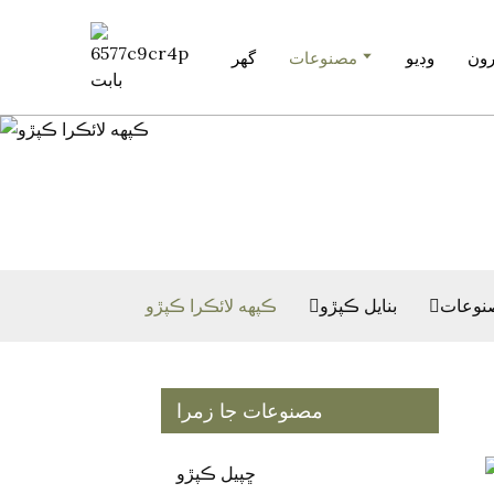
ون
وڊيو
مصنوعات
گھر
نوعات
بنايل ڪپڙو
ڪپهه لائڪرا ڪپڙو
مصنوعات جا زمرا
ڇپيل ڪپڙو