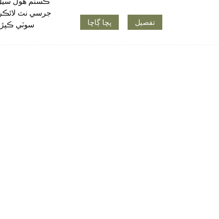
تفصيل
پڇا ڳاڇا