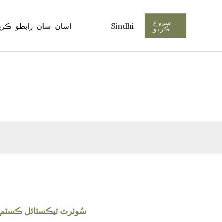
شروع
Sindhi
اسان سان رابطو ڪري
ڪريو
سُوئرٽ ٽيڪسٽائل ڪسٽم 