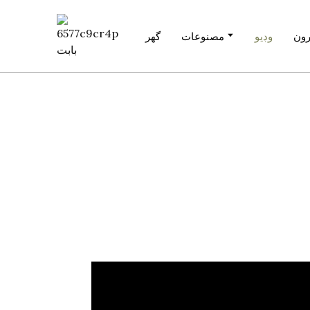
ون
وڊيو
مصنوعات
گھر