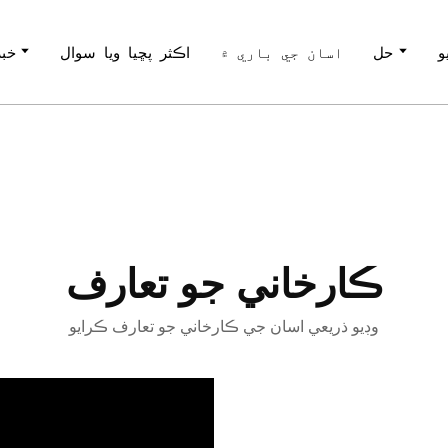
و
حل
اسان جي باري ۾
اڪثر پڇيا ويا سوال
خبر
ڪارخاني جو تعارف
وڊيو ذريعي اسان جي ڪارخاني جو تعارف ڪرايو