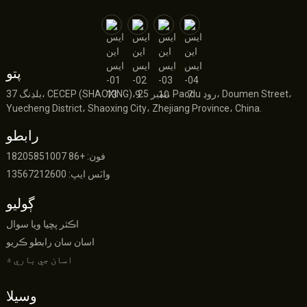
پتو
بلڊنگ 37، CECEP (SHAOXING)، نمبر 25، Paodu روڊ، Doumen Street،
Yuecheng District، Shaoxing City، Zhejiang Province، China.
رابطو
فون: +86 18205851007
واٽس ايپ: 13567212600
ڳوليو
اڪثر پڇيا ويا سوال
اسان سان رابطو ڪريو
اسان جي باري ۾
وسيلا