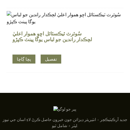
سُوئرٽ ٽيڪسٽائل اڇو هموار اعليٰ
لچڪدار راندين جو لباس يوگا پينٽ ڪپڙو
تفصيل
پڇا ڳاڇا
جديد آرڪيٽيڪچر ۽ انٽيريئر ڊيزائن جون خبرون حاصل ڪرڻ لاءِ اسان جي نيوز
ليٽر ۾ شامل ٿيو.