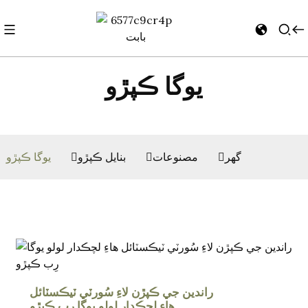
يوگا ڪپڙو
گھر
مصنوعات
بنايل ڪپڙو
يوگا ڪپڙو
راندين جي ڪپڙن لاءِ سُورٽي ٽيڪسٽائل
هاءِ لچڪدار لولو يوگا رِب ڪپڙو