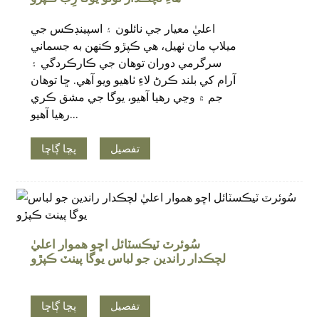
اعليٰ معيار جي نائلون ۽ اسپينڊڪس جي
ميلاپ مان ٺهيل، هي ڪپڙو ڪنهن به جسماني
سرگرمي دوران توهان جي ڪارڪردگي ۽
آرام کي بلند ڪرڻ لاءِ ٺاهيو ويو آهي. ڇا توهان
جم ۾ وڃي رهيا آهيو، يوگا جي مشق ڪري
رهيا آهيو...
تفصيل
پڇا ڳاڇا
.
سُوئرٽ ٽيڪسٽائل اڇو هموار اعليٰ
لچڪدار راندين جو لباس يوگا پينٽ ڪپڙو
تفصيل
پڇا ڳاڇا