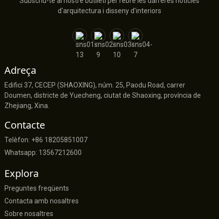
Subscriu-te al nostre butlletí per rebre les darreres notícies
d'arquitectura i disseny d'interiors
Adreça
Edifici 37, CECEP (SHAOXING), núm. 25, Paodu Road, carrer
Doumen, districte de Yuecheng, ciutat de Shaoxing, província de
Zhejiang, Xina.
Contacte
Telèfon: +86 18205851007
Whatsapp: 13567212600
Explora
Preguntes freqüents
Contacta amb nosaltres
Sobre nosaltres