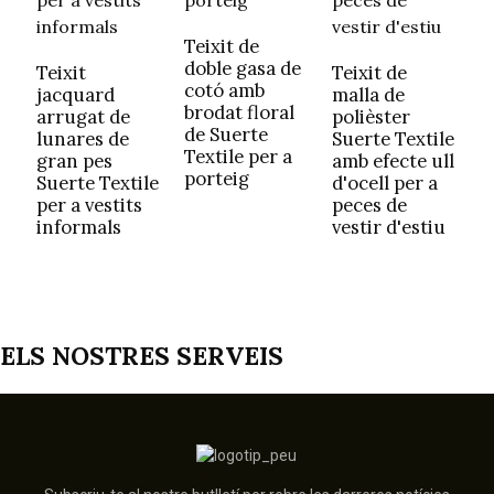
i
p
Teixit de
d
doble gasa de
Teixit
Teixit de
S
cotó amb
jacquard
malla de
brodat floral
arrugat de
polièster
de Suerte
lunares de
Suerte Textile
Textile per a
gran pes
amb efecte ull
porteig
Suerte Textile
d'ocell per a
per a vestits
peces de
informals
vestir d'estiu
ELS NOSTRES SERVEIS