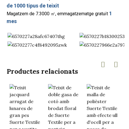
de 1000 tipus de teixit
1
Magatzem de 7.3000 ㎡, emmagatzematge gratuït
mes
Productes relacionats
T