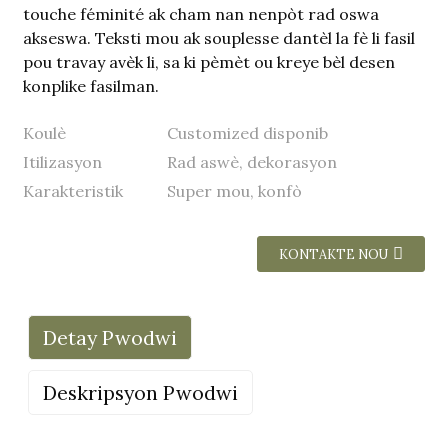
touche féminité ak cham nan nenpòt rad oswa
akseswa. Teksti mou ak souplesse dantèl la fè li fasil
pou travay avèk li, sa ki pèmèt ou kreye bèl desen
konplike fasilman.
Koulè
Customized disponib
Itilizasyon
Rad aswè, dekorasyon
Karakteristik
Super mou, konfò
KONTAKTE NOU
Detay Pwodwi
Deskripsyon Pwodwi