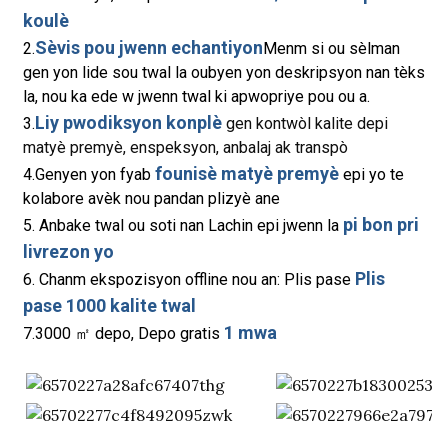
koulè
Sèvis pou jwenn echantiyon
2.
Menm si ou sèlman
gen yon lide sou twal la oubyen yon deskripsyon nan tèks
la, nou ka ede w jwenn twal ki apwopriye pou ou a.
Liy pwodiksyon konplè
3.
gen kontwòl kalite depi
matyè premyè, enspeksyon, anbalaj ak transpò
founisè matyè premyè
4.Genyen yon fyab
epi yo te
kolabore avèk nou pandan plizyè ane
pi bon pri
5. Anbake twal ou soti nan Lachin epi jwenn la
livrezon yo
Plis
6. Chanm ekspozisyon offline nou an: Plis pase
pase 1000 kalite twal
1 mwa
7.3000 ㎡ depo, Depo gratis