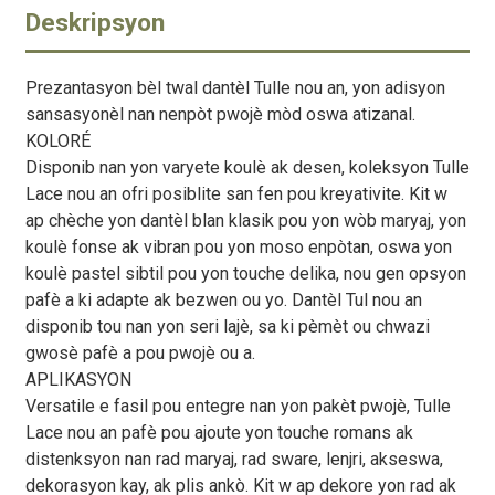
Deskripsyon
Prezantasyon bèl twal dantèl Tulle nou an, yon adisyon
sansasyonèl nan nenpòt pwojè mòd oswa atizanal.
KOLORÉ
Disponib nan yon varyete koulè ak desen, koleksyon Tulle
Lace nou an ofri posiblite san fen pou kreyativite. Kit w
ap chèche yon dantèl blan klasik pou yon wòb maryaj, yon
koulè fonse ak vibran pou yon moso enpòtan, oswa yon
koulè pastel sibtil pou yon touche delika, nou gen opsyon
pafè a ki adapte ak bezwen ou yo. Dantèl Tul nou an
disponib tou nan yon seri lajè, sa ki pèmèt ou chwazi
gwosè pafè a pou pwojè ou a.
APLIKASYON
Versatile e fasil pou entegre nan yon pakèt pwojè, Tulle
Lace nou an pafè pou ajoute yon touche romans ak
distenksyon nan rad maryaj, rad sware, lenjri, akseswa,
dekorasyon kay, ak plis ankò. Kit w ap dekore yon rad ak