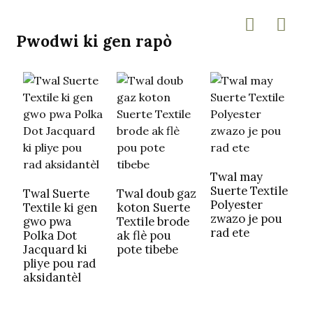
Pwodwi ki gen rapò
Twal may
Suerte Textile
Twal Suerte
Twal doub gaz
T
Polyester
Textile ki gen
koton Suerte
T
zwazo je pou
gwo pwa
Textile brode
s
rad ete
Polka Dot
ak flè pou
P
Jacquard ki
pote tibebe
k
pliye pou rad
s
aksidantèl