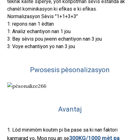
teknik kalite siperyè, yon konpòtman sèvis estanda ak
chanèl kominikasyon ki efikas e ki efikas.
Normalizasyon Sèvis "1+1+3+3"
1: repons nan 1 èdtan
1: Analiz echantiyon nan 1 jou
3: Bay sèvis pou jwenn echantiyon nan 3 jou
3: Voye echantiyon yo nan 3 jou
Pwosesis pèsonalizasyon
Avantaj
1. Lòd minimòm koutim pi ba pase sa ki nan faktori
300KG/1000 mèt pa
kanmarad yo, Moq nou an se