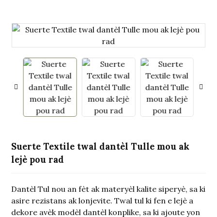
.
Suerte Textile twal dantèl Tulle mou ak
lejè pou rad
Dantèl Tul nou an fèt ak materyèl kalite siperyè, sa ki
asire rezistans ak lonjevite. Twal tul ki fen e lejè a
dekore avèk modèl dantèl konplike, sa ki ajoute yon