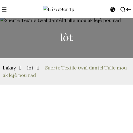
lòt
Lakay
lòt
Suerte Textile twal dantèl Tulle mou
ak lejè pou rad