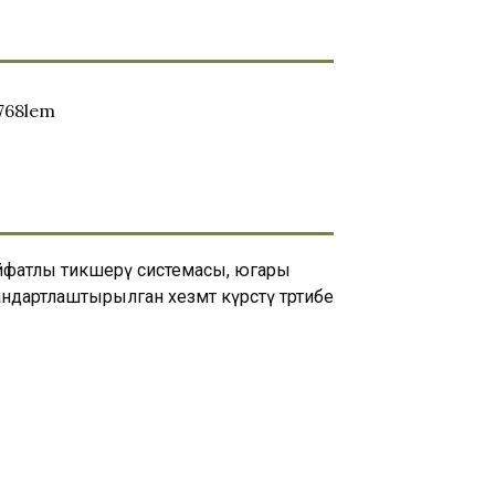
ыйфатлы тикшерү системасы, югары
ндартлаштырылган хезмәт күрсәтү тәртибе