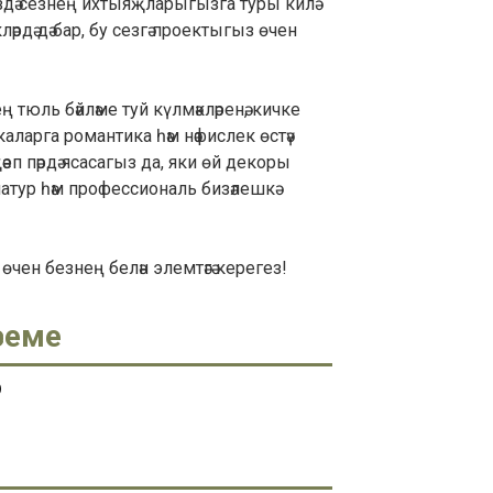
бездә сезнең ихтыяҗларыгызга туры килә
әрдә дә бар, бу сезгә проектыгыз өчен
тюль бәйләме туй күлмәкләренә, кичке
каларга романтика һәм нәфислек өстәү
аҗәеп пәрдә ясасагыз да, яки өй декоры
матур һәм профессиональ бизәлешкә
өчен безнең белән элемтәгә керегез!
семе