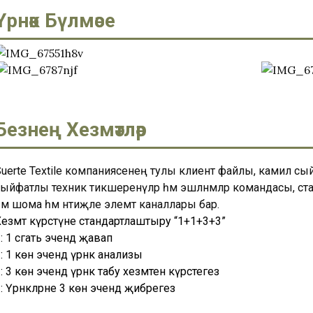
Үрнәк Бүлмәсе
Безнең Хезмәтләр
Suerte Textile компаниясенең тулы клиент файлы, камил с
ыйфатлы техник тикшеренүләр һәм эшләнмәләр командасы, ста
әм шома һәм нәтиҗәле элемтә каналлары бар.
езмәт күрсәтүне стандартлаштыру “1+1+3+3”
: 1 сәгать эчендә җавап
: 1 көн эчендә үрнәк анализы
: 3 көн эчендә үрнәк табу хезмәтен күрсәтегез
: Үрнәкләрне 3 көн эчендә җибәрегез