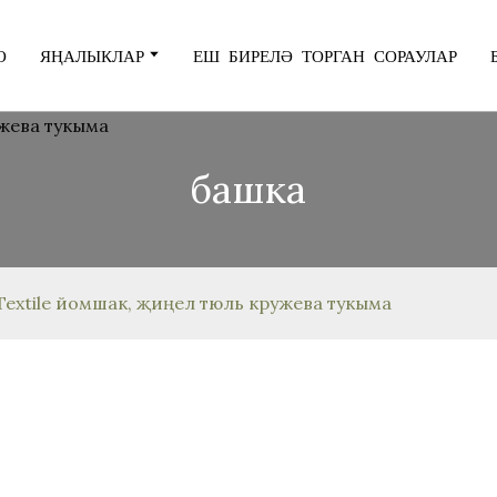
О
ЯҢАЛЫКЛАР
ЕШ БИРЕЛӘ ТОРГАН СОРАУЛАР
башка
Textile йомшак, җиңел тюль кружева тукыма