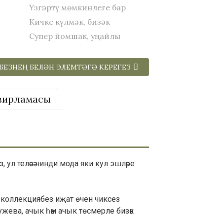
Үзгәртү мөмкинлеге бар
Кичке күлмәк, бизәк
Супер йомшак, уңайлы
БЕЗНЕҢ БЕЛӘН ЭЛЕМТӘГӘ КЕРЕГЕЗ
вирламасы
 ул теләсә нинди мода яки кул эшләре
ce коллекциябез иҗат өчен чиксез
ружева, ачык һәм ачык төсмерле бизәк