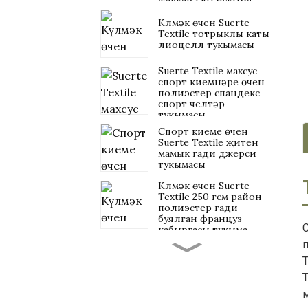
жаккардлы тукыма
Күлмәк өчен Suerte
Textile тотрыклы каты
лиоцелл тукымасы
Suerte Textile махсус
спорт киемнәре өчен
полиэстер спандекс
спорт челтәр
тукымасы
Спорт киеме өчен
Suerte Textile җитен
мамык гади джерси
тукымасы
Күлмәк өчен Suerte
Textile 250 гсм район
полиэстер гади
буялган француз
С
кабыргасы тукыма
п
Suerte Textile 43%
район 47% полиэстер
10% спандекс скуба
Т
тукымасы
м
Хатын-кызлар киеме