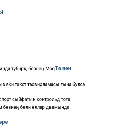
сы
Төс өчен
нда түбәнрәк, безнең Moq
гыз яки текст тасвирламасы гына булса
нспорт сыйфатын контрольдә тота
м безнең белән еллар дәвамында
әре