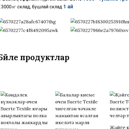
1 ай
7.3000㎡ склад, бушлай склад
Бәйле продуктлар
Җәйге к