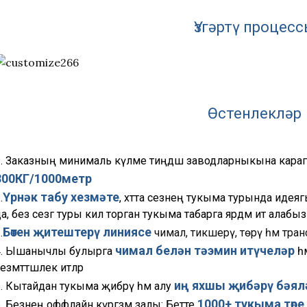
Үзгәртү процес
Өстенлекләр
1. Заказның минималь күләме тиңдәш заводларныкына карага
300КГ/1000метр
Үрнәк табу хезмәте
.
, хәтта сезнең тукыма турында идея
а, без сезгә туры килә торган тукыма табарга ярдәм итә алабыз
Бөтен җитештерү линиясе
.
чимал, тикшерү, төрү һәм тра
чимал белән тәэмин итүчеләр
4. Ышанычлы булырга
һә
езмәттәшлек итәләр
иң яхшы җибәрү бәял
. Кытайдан тукыма җибәрү һәм алу
1000+ тукыма төре
. Безнең оффлайн күргәзмә залы: Бетте