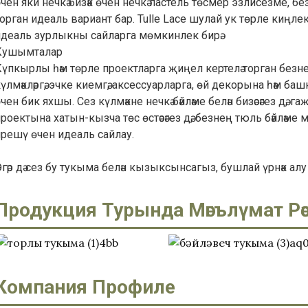
чен яки нечкә бизәк өчен нечкә пастель төсмер эзлисезме, 
орган идеаль вариант бар. Tulle Lace шулай ук ​​төрле киңлекл
идеаль зурлыкны сайларга мөмкинлек бирә.
Кушымталар
үпкырлы һәм төрле проектларга җиңел кертелә торган безнең 
үлмәкләргә, эчке киемгә, аксессуарларга, өй декорына һәм баш
чен бик яхшы. Сез күлмәкне нечкә бәйләме белән бизәсәгез дә, г
роектына хатын-кызча төс өстәсәгез дә, безнең тюль бәйләме 
ирешү өчен идеаль сайлау.
гәр дә сез бу тукыма белән кызыксынсагыз, бушлай үрнәк алу 
Продукция Турында Мәгълүмат Рә
Компания Профиле