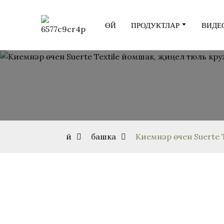
ӨЙ
ПРОДУКТЛАР
ВИДЕ
Өй
башка
Киемнәр өчен Suerte 