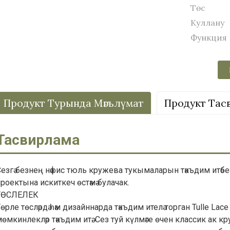
Төс
Куллану
Функция
Продукт Турында Мәгълүмат
Продукт Тас
Тасвирлама
езгә безнең нәфис тюль кружева тукымаларын тәкъдим итәбез,
роектына искиткеч өстәмә булачак.
ТӨСЛЕЛЕК
өрле төсләрдә һәм дизайннарда тәкъдим ителә торган Tulle La
өмкинлекләр тәкъдим итә. Сез туй күлмәге өчен классик ак к