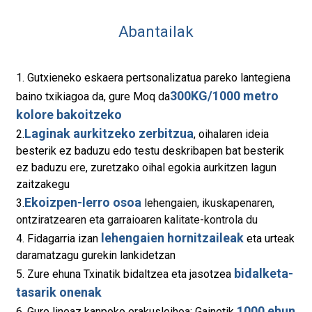
Abantailak
1. Gutxieneko eskaera pertsonalizatua pareko lantegiena
300KG/1000 metro
baino txikiagoa da, gure Moq da
kolore bakoitzeko
Laginak aurkitzeko zerbitzua
2.
, oihalaren ideia
besterik ez baduzu edo testu deskribapen bat besterik
ez baduzu ere, zuretzako oihal egokia aurkitzen lagun
zaitzakegu
Ekoizpen-lerro osoa
3.
lehengaien, ikuskapenaren,
ontziratzearen eta garraioaren kalitate-kontrola du
lehengaien hornitzaileak
4. Fidagarria izan
eta urteak
daramatzagu gurekin lankidetzan
bidalketa-
5. Zure ehuna Txinatik bidaltzea eta jasotzea
tasarik onenak
1000 ehun
6. Gure lineaz kanpoko erakusleihoa: Gainetik