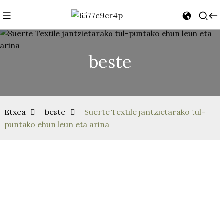
beste
Etxea
beste
Suerte Textile jantzietarako tul-
puntako ehun leun eta arina