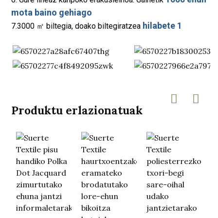
mota baino gehiago
hilabete 1
7.3000 ㎡ biltegia, doako biltegiratzea
Produktu erlazionatuak