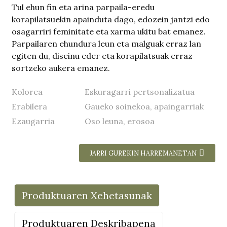
Tul ehun fin eta arina parpaila-eredu
korapilatsuekin apainduta dago, edozein jantzi edo
osagarriri feminitate eta xarma ukitu bat emanez.
Parpailaren ehundura leun eta malguak erraz lan
egiten du, diseinu eder eta korapilatsuak erraz
sortzeko aukera emanez.
Kolorea
Eskuragarri pertsonalizatua
Erabilera
Gaueko soinekoa, apaingarriak
Ezaugarria
Oso leuna, erosoa
JARRI GUREKIN HARREMANETAN
Produktuaren Xehetasunak
Produktuaren Deskribapena