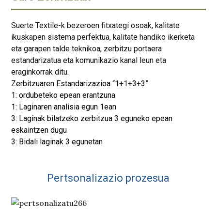
Suerte Textile-k bezeroen fitxategi osoak, kalitate
ikuskapen sistema perfektua, kalitate handiko ikerketa
eta garapen talde teknikoa, zerbitzu portaera
estandarizatua eta komunikazio kanal leun eta
eraginkorrak ditu.
Zerbitzuaren Estandarizazioa “1+1+3+3”
1: ordubeteko epean erantzuna
1: Laginaren analisia egun 1ean
3: Laginak bilatzeko zerbitzua 3 eguneko epean
eskaintzen dugu
3: Bidali laginak 3 egunetan
Pertsonalizazio prozesua