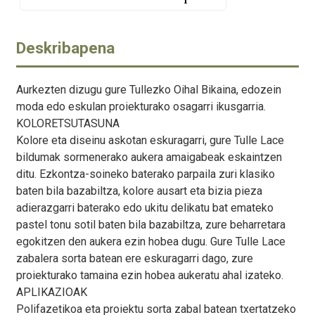
Deskribapena
Aurkezten dizugu gure Tullezko Oihal Bikaina, edozein
moda edo eskulan proiekturako osagarri ikusgarria.
KOLORETSUTASUNA
Kolore eta diseinu askotan eskuragarri, gure Tulle Lace
bildumak sormenerako aukera amaigabeak eskaintzen
ditu. Ezkontza-soineko baterako parpaila zuri klasiko
baten bila bazabiltza, kolore ausart eta bizia pieza
adierazgarri baterako edo ukitu delikatu bat emateko
pastel tonu sotil baten bila bazabiltza, zure beharretara
egokitzen den aukera ezin hobea dugu. Gure Tulle Lace
zabalera sorta batean ere eskuragarri dago, zure
proiekturako tamaina ezin hobea aukeratu ahal izateko.
APLIKAZIOAK
Polifazetikoa eta proiektu sorta zabal batean txertatzeko