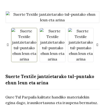
.
Suerte Textile jantzietarako tul-puntako
ehun leun eta arina
Gure Tul Parpaila kalitate handiko materialekin
egina dago, iraunkortasuna eta iraupena bermatuz.