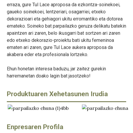
erraza, gure Tul Lace aproposa da ezkontza-soinekoei,
gaueko soinekoei, lentzeriari, osagarriei, etxeko
dekorazioari eta gehiagori ukitu erromantiko eta dotorea
emateko. Soineko bat parpailazko geruza delikatu batekin
apaintzen ari zaren, belo ikusgarri bat sortzen ari zaren
edo etxeko dekorazio-proiektu bati ukitu femeninoa
ematen ari zaren, gure Tul Lace aukera aproposa da
akabera eder eta profesionala lortzeko.
Ehun honetan interesa baduzu, jar zaitez gurekin
harremanetan doako lagin bat jasotzeko!
Produktuaren Xehetasunen Irudia
Enpresaren Profila