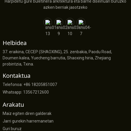
Harpidetu gure buletinera arkitektura eta barne diseinuari buruzko
azken berriak jasotzeko
Helbidea
37. eraikina, CECEP (SHAOXING), 25. zenbakia, Paodu Road,
Doumen kalea, Yuecheng barrutia, Shaoxing hiria, Zhejiang
probintzia, Txina.
Kontaktua
Telefonoa: +86 18205851007
Whatsapp: 13567212600
Arakatu
Maiz egiten diren galderak
Jarri gurekin harremanetan
Guri buruz