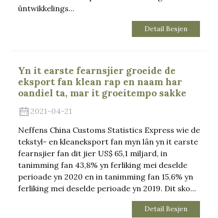
ûntwikkelings...
Detail Besjen
Yn it earste fearnsjier groeide de
eksport fan klean rap en naam har
oandiel ta, mar it groeitempo sakke
2021-04-21
Neffens China Customs Statistics Express wie de
tekstyl- en kleaneksport fan myn lân yn it earste
fearnsjier fan dit jier US$ 65,1 miljard, in
tanimming fan 43,8% yn ferliking mei deselde
perioade yn 2020 en in tanimming fan 15,6% yn
ferliking mei deselde perioade yn 2019. Dit sko...
Detail Besjen