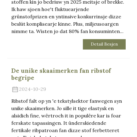
stoffen kin jo bedriuw yn 2025 meitsje of brekke.
Ik haw sjoen hoe't fluktuearjende
grûnstofprizen en yntinsive konkurrinsje dizze
beslút komplisearje kinne. Plus, miljeusoargen
nimme ta. Wisten jo dat 80% fan konsuminten...
Detail Besjen
De unike skaaimerken fan ribstof
begripe
2024-10-29
Ribstof falt op yn 'e tekstylsektor fanwegen syn
unike skaaimerken. Jo sille it tige elastysk en
alsidich fine, wêrtroch it in populêre kar is foar
ferskate tapassingen. It ûnderskiedende
fertikale ribpatroan fan dizze stof ferbetteret