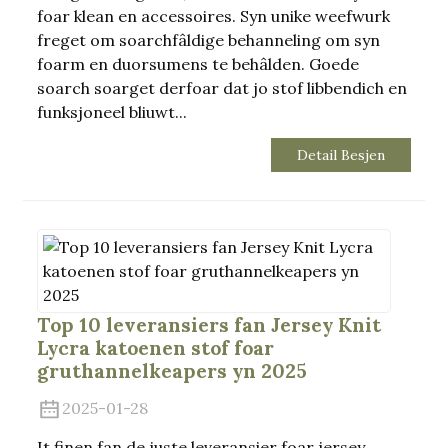
foar klean en accessoires. Syn unike weefwurk
freget om soarchfâldige behanneling om syn
foarm en duorsumens te behâlden. Goede
soarch soarget derfoar dat jo stof libbendich en
funksjoneel bliuwt...
Detail Besjen
Top 10 leveransiers fan Jersey Knit
Lycra katoenen stof foar
gruthannelkeapers yn 2025
2025-01-28
It finen fan de juste leveransier foar jersey