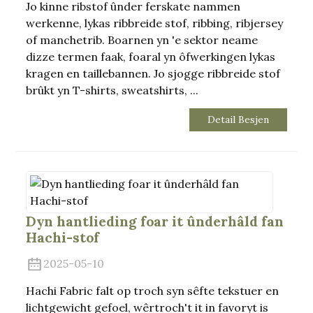
Jo kinne ribstof ûnder ferskate nammen
werkenne, lykas ribbreide stof, ribbing, ribjersey
of manchetrib. Boarnen yn 'e sektor neame
dizze termen faak, foaral yn ôfwerkingen lykas
kragen en taillebannen. Jo sjogge ribbreide stof
brûkt yn T-shirts, sweatshirts, ...
Detail Besjen
.
Dyn hantlieding foar it ûnderhâld fan
Hachi-stof
2025-05-10
Hachi Fabric falt op troch syn sêfte tekstuer en
lichtgewicht gefoel, wêrtroch't it in favoryt is