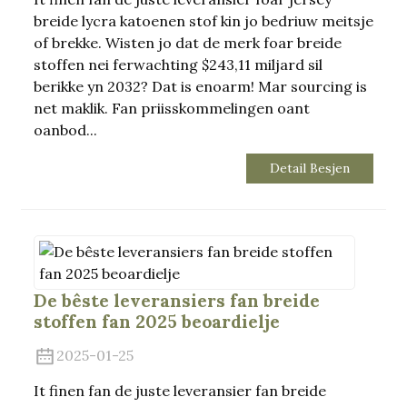
breide lycra katoenen stof kin jo bedriuw meitsje
of brekke. Wisten jo dat de merk foar breide
stoffen nei ferwachting $243,11 miljard sil
berikke yn 2032? Dat is enoarm! Mar sourcing is
net maklik. Fan priisskommelingen oant
oanbod...
Detail Besjen
De bêste leveransiers fan breide
stoffen fan 2025 beoardielje
2025-01-25
It finen fan de juste leveransier fan breide