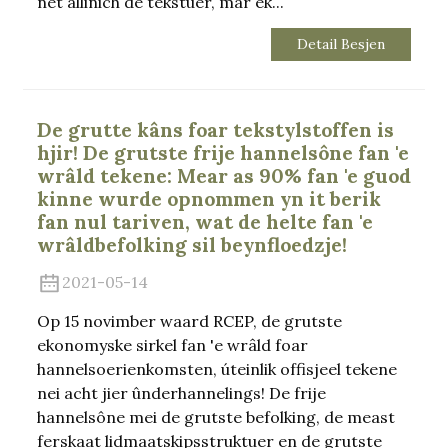
net allinich de tekstuer, mar ek...
Detail Besjen
De grutte kâns foar tekstylstoffen is
hjir! De grutste frije hannelsône fan 'e
wrâld tekene: Mear as 90% fan 'e guod
kinne wurde opnommen yn it berik
fan nul tariven, wat de helte fan 'e
wrâldbefolking sil beynfloedzje!
2021-05-14
Op 15 novimber waard RCEP, de grutste
ekonomyske sirkel fan 'e wrâld foar
hannelsoerienkomsten, úteinlik offisjeel tekene
nei acht jier ûnderhannelings! De frije
hannelsône mei de grutste befolking, de meast
ferskaat lidmaatskipsstruktuer en de grutste