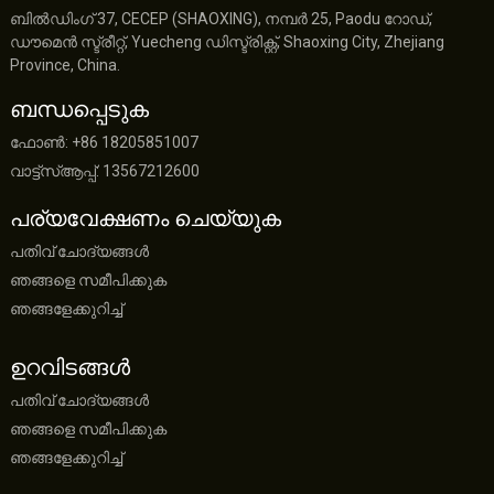
ബിൽഡിംഗ് 37, CECEP (SHAOXING), നമ്പർ 25, Paodu റോഡ്,
ഡൗമെൻ സ്ട്രീറ്റ്, Yuecheng ഡിസ്ട്രിക്റ്റ്, Shaoxing City, Zhejiang
Province, China.
ബന്ധപ്പെടുക
ഫോൺ: +86 18205851007
വാട്ട്‌സ്ആപ്പ്: 13567212600
പര്യവേക്ഷണം ചെയ്യുക
പതിവ് ചോദ്യങ്ങൾ
ഞങ്ങളെ സമീപിക്കുക
ഞങ്ങളേക്കുറിച്ച്
ഉറവിടങ്ങൾ
പതിവ് ചോദ്യങ്ങൾ
ഞങ്ങളെ സമീപിക്കുക
ഞങ്ങളേക്കുറിച്ച്