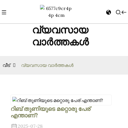
വ്യവസായ
വാർത്തകൾ
വീട്
വ്യവസായ വാർത്തകൾ
റിബ് തുണിയുടെ മറ്റൊരു പേര്
എന്താണ്?
2025-07-28