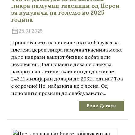
ликра памучни ткаенини од Џерси
за купувачи на големо во 2025
година
28.01.2025
Пронаоѓањето на вистинскиот добавувач за
плетена џерси ликра памучна ткаенина може
да го направи вашиот бизнис добар или
неуспешен. Дали знаевте дека се очекува
пазарот на плетени ткаенини да достигне
243,11 милијарди долари до 2032 година? Тоа
е огромно! Но, набавката не е лесна. Од
ценовните промени до снабдувањето...
Види Детали