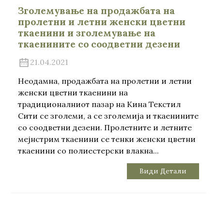
Зголемување на продажбата на
пролетни и летни женски цветни
ткаенини и зголемување на
ткаенините со соодветни дезени
21.04.2021
Неодамна, продажбата на пролетни и летни
женски цветни ткаенини на
традиционалниот пазар на Кина Текстил
Сити се зголеми, а се зголемија и ткаенините
со соодветни дезени. Пролетните и летните
мејнстрим ткаенини се тенки женски цветни
ткаенини со полиестерски влакна...
Види Детали