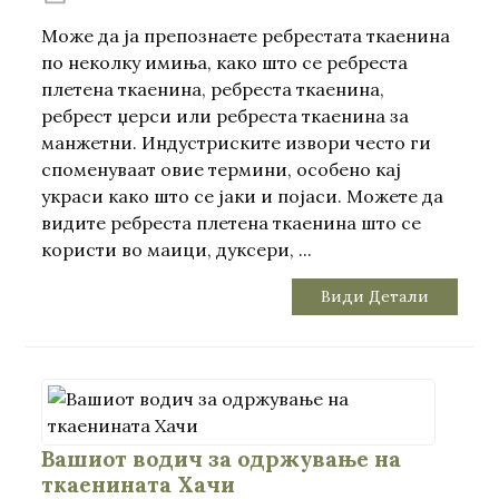
Може да ја препознаете ребрестата ткаенина
по неколку имиња, како што се ребреста
плетена ткаенина, ребреста ткаенина,
ребрест џерси или ребреста ткаенина за
манжетни. Индустриските извори често ги
споменуваат овие термини, особено кај
украси како што се јаки и појаси. Можете да
видите ребреста плетена ткаенина што се
користи во маици, дуксери, ...
Види Детали
.
Вашиот водич за одржување на
ткаенината Хачи