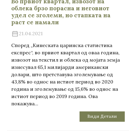
Во првиот квартал, извозот на
облека брзо порасна и неговиот
удел се зголеми, но стапката на
раст се намали
21.04.2021
Според „Кинеската царинска статистика
експрес“, во првиот квартал од оваа година,
извозот на текстил и облека од мојата земја
изнесувал 65,1 милијарди американски
долари, што претставува зголемување од
43,8% во однос на истиот период во 2020
година и зголемување од 15,6% во однос на
истиот период во 2019 година. Ова
покажува...
Види Детали