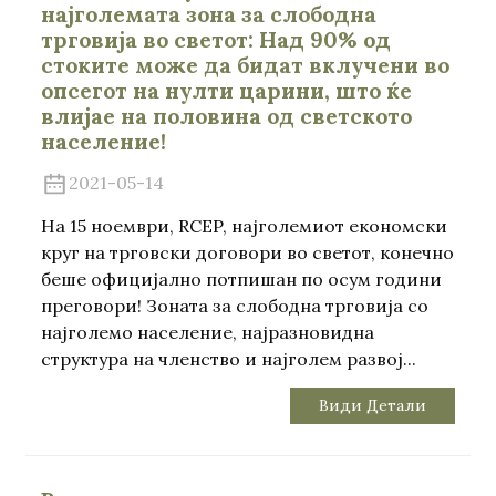
најголемата зона за слободна
трговија во светот: Над 90% од
стоките може да бидат вклучени во
опсегот на нулти царини, што ќе
влијае на половина од светското
население!
2021-05-14
На 15 ноември, RCEP, најголемиот економски
круг на трговски договори во светот, конечно
беше официјално потпишан по осум години
преговори! Зоната за слободна трговија со
најголемо население, најразновидна
структура на членство и најголем развој...
Види Детали